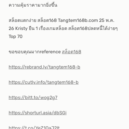
ความคุ้มราคามากยิ่งขึ้น
สล็อตแตกง่าย สล็อต168 Tangtem168b.com 25 พ.ค.
26 Kristy ยืน 1 เรื่องเกมสล็อต สล็อต168ปลดหนี้ได้ง่ายๆ
Top 70
ขอขอบคุณมากreference
สล็อต168
https://rebrand.ly/tangtem168-b
https://cutly.info/tangtem168-b
https://bitt.to/wog2g7
https://shorturl.asia/dbSGi
https://t.co/YeZ1QaJ2It