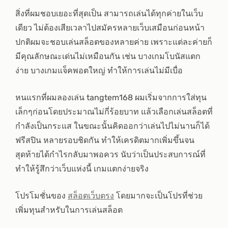
สิ่งที่ผมชอบเยอะที่สุดเป็น สามารถเล่นได้ทุกค่ายในเว็บ
เดียว ไม่ต้องเสียเวลาไปสมัครหลายเว็บเสมือนก่อนหน้า
ปกติผมจะชอบเล่นสล็อตของหลายค่าย เพราะแต่ละค่ายก็
มีคุณลักษณะเด่นไม่เหมือนกัน เช่น บางเกมโบนัสแตก
ง่าย บางเกมแจ็คพอตใหญ่ ทำให้การเล่นไม่มีเบื่อ
หนแรกที่ผมลองเล่น tangtem168 ผมเริ่มจากการใส่ทุน
เล็กๆก่อนโดยประมาณไม่กี่ร้อยบาท แล้วเลือกเล่นสล็อตที่
กำลังเป็นกระแส ในขณะนั้นคิดออกว่าเล่นไปไม่นานก็ได้
ฟรีสปิน หลายรอบชิดกัน ทำให้เครดิตมากเพิ่มขึ้นจน
สุดท้ายได้กำไรกลับมาพอควร นับว่าเป็นประสบการณ์ที่
ทำให้รู้สึกว่าเว็บแห่งนี้ เกมแตกง่ายจริง
โปรโมชั่นของ
สล็อตเว็บตรง
โดยมากจะเป็นโปรที่ช่วย
เพิ่มทุนสำหรับในการเล่นสล็อต