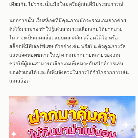
เทียมกัน ไม่ว่าจะเป็นมือใหม่หรือผู้เล่นที่มีประสบการณ์
นอกจากนั้น เว็บสล็อตที่มีคุณภาพมักจะรวมเกมจากค่าย
ดังไว้มากมาย ทำให้ผู้เล่นสามารถเลือกเกมได้มากมาย
ไม่ว่าจะเป็นเกมสล็อตแบบคลาสสิก สล็อตวิดีโอ หรือ
สล็อตที่มีฟีเจอร์พิเศษ ตัวอย่างเช่น ฟรีสปิน ตัวคูณรางวัล
และแจ็คพอตขนาดใหญ่ ความมากมายหลายของเกม
ช่วยให้ผู้เล่นสามารถเลือกเกมที่เหมาะกับสไตล์การเล่น
ของตัวเองได้ และก็เพิ่มจังหวะในการได้กำไรจากการเล่น
เกมสล็อต