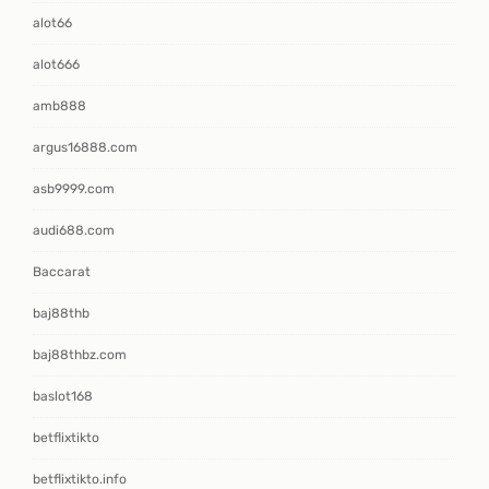
alot66
alot666
amb888
argus16888.com
asb9999.com
audi688.com
Baccarat
baj88thb
baj88thbz.com
baslot168
betflixtikto
betflixtikto.info