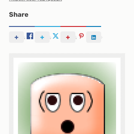
Share