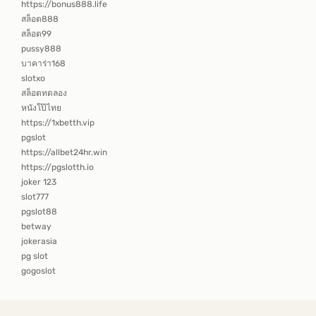
https://bonus888.life
สล็อต888
สล็อต99
pussy888
บาคาร่า168
slotxo
สล็อตทดลอง
หนังโป๊ไทย
https://1xbetth.vip
pgslot
https://allbet24hr.win
https://pgslotth.io
joker 123
slot777
pgslot88
betway
jokerasia
pg slot
gogoslot