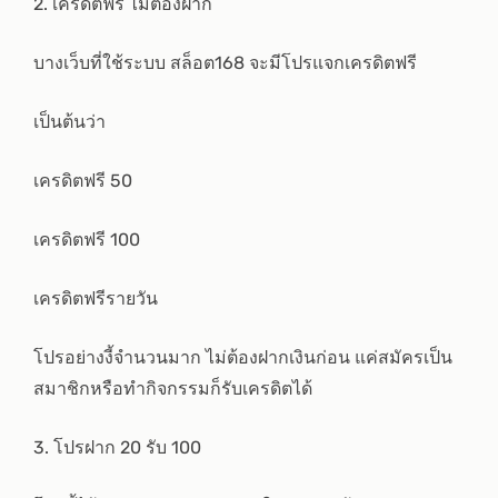
2. เครดิตฟรี ไม่ต้องฝาก
บางเว็บที่ใช้ระบบ สล็อต168 จะมีโปรแจกเครดิตฟรี
เป็นต้นว่า
เครดิตฟรี 50
เครดิตฟรี 100
เครดิตฟรีรายวัน
โปรอย่างงี้จำนวนมาก ไม่ต้องฝากเงินก่อน แค่สมัครเป็น
สมาชิกหรือทำกิจกรรมก็รับเครดิตได้
3. โปรฝาก 20 รับ 100