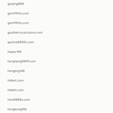
gaojing888
gem99ths.com
gem99ths.com
goatbetroyalcasino.com
goatza888fin.com
happy168
hengheng9899.com
hengjing168
hi6bet.com
hi6bet.com
hiso8888s.com
hongkong456