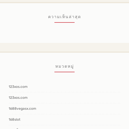
ความเห็นล่าสุด
หมวดหมู่
123xos.com
123xos.com
1688vegasx.com
168slot