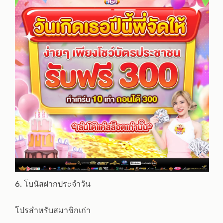
6. โบนัสฝากประจำวัน
โปรสำหรับสมาชิกเก่า