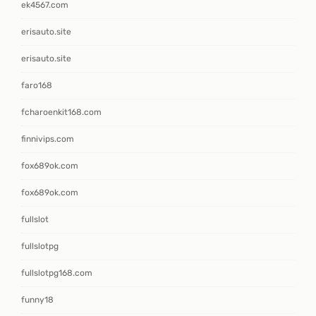
ek4567.com
erisauto.site
erisauto.site
faro168
fcharoenkit168.com
finnivips.com
fox689ok.com
fox689ok.com
fullslot
fullslotpg
fullslotpg168.com
funny18