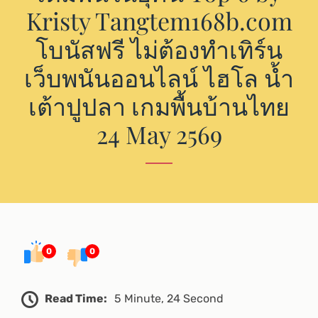
Kristy Tangtem168b.com
โบนัสฟรี ไม่ต้องทำเทิร์น
เว็บพนันออนไลน์ ไฮโล น้ำ
เต้าปูปลา เกมพื้นบ้านไทย
24 May 2569
0
0
Read Time:
5 Minute, 24 Second