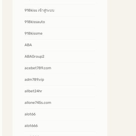
918kiss เข้าสู่ระบบ
918kissauto
918kissme
ABA
ABAGroup2
acebet789.com
adm789.vip
allbet24hr
allone745s.com
alot66
alot666