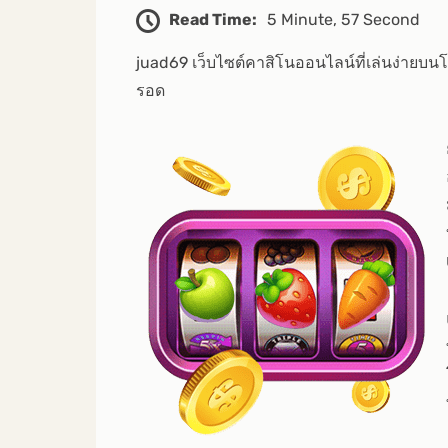
Read Time:
5 Minute, 57 Second
juad69 เว็บไซต์คาสิโนออนไลน์ที่เล่นง่ายบนโ
รอด