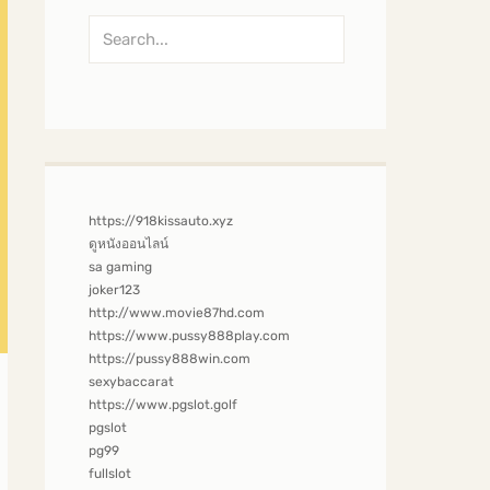
Search
for:
https://918kissauto.xyz
ดูหนังออนไลน์
sa gaming
joker123
http://www.movie87hd.com
https://www.pussy888play.com
https://pussy888win.com
sexybaccarat
https://www.pgslot.golf
pgslot
pg99
fullslot