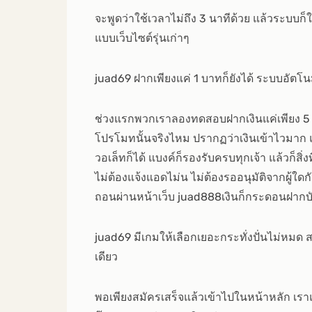
จะพูดว่าใช้เวลาไม่ถึง 3 นาทีด้วย แล้วระบบก็
แบบเว็บไซต์รุ่นเก่าๆ
juad69 ฝากเพียงแค่ 1 บาทก็ยังได้ ระบบอัตโน
ช่วงแรกพวกเราลองทดสอบฝากเงินแค่เพียง 5 บาท
โปรโมทนั้นจริงไหม ปรากฏว่าเงินเข้าไวมาก 
วอเล็ทก็ได้ แบงค์ก็รองรับครบทุกเจ้า แล้วก็สิ่
ไม่ต้องแจ้งแอดไม่น ไม่ต้องรออนุมัติจากผู้ใดกั
ถอนผ่านหน้าเว็บ juad888เงินก็กระดอนฝากบัญ
juad69 มีเกมให้เลือกเยอะกระทั่งปั่นไม่หมด ส
เดียว
พอเพียงสมัครเสร็จแล้วเข้าไปในหน้าหลัก เร