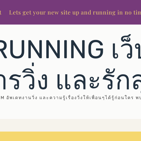
t
Lets get your new site up and running in no ti
NNING เว็บส
รวิ่ง และรัก
ดทงานวิ่ง และความรู้เรื่องวิ่งให้เพื่อนๆได้รู้ก่อนใคร