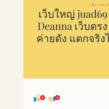
1 ธันวาคม 
เว็บใหญ่ juad6
Deanna เว็บตรง
ค่ายดัง แตกจริง
0
0