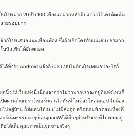
โปรฝาก 20 รับ 100 เพียงแค่ฝากหลักสิบแต่ว่าได้เครดิตเพิ่ม
้หลายรอบมาก
้วก็โปรเสนอแนะเพื่อนพ้อง ซึ่งถ้าเกิดใครกันแน่เล่นบ่อยมาก
โบนัสเพิ่มได้อีกตลอด
ใช้ได้ทั้งยัง Android แล้วก็ iOS แบบไม่ต้องโหลดแอปอะไรก็
้วให้เว็บแห่งนี้ เนื่องจากว่าไม่ว่าพวกเราจะอยู่ที่แห่งไหนก็
เปิดผ่านเว็บเบราว์เซอร์ก็เล่นได้ทันที ไม่ต้องโหลดแอป ไม่ต้อง
ปอยู่บ้าน ก็ยังเล่นได้แบบไม่มีสะดุด หรือตอนพักตอนเที่ยงที่
นเทอร์เน็ตธรรมดาๆก็เล่นjuad69ได้ลื่นๆสำหรับเราที่ไม่ค่อยอยู่
อถือได้เต็มคุณภาพเป็นจุดขายจริงๆ