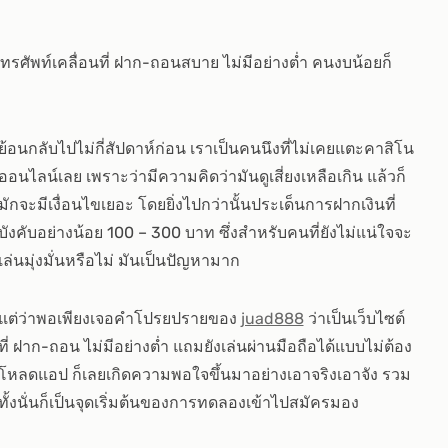
ทรศัพท์เคลื่อนที่ ฝาก-ถอนสบาย ไม่มีอย่างต่ำ คนงบน้อยก็
ย้อนกลับไปไม่กี่สัปดาห์ก่อน เราเป็นคนนึงที่ไม่เคยแตะคาสิโน
ออนไลน์เลย เพราะว่ามีความคิดว่ามันดูเสี่ยงเหลือเกิน แล้วก็
มักจะมีเงื่อนไขเยอะ โดยยิ่งไปกว่านั้นประเด็นการฝากเงินที่
บังคับอย่างน้อย 100 – 300 บาท ซึ่งสำหรับคนที่ยังไม่แน่ใจจะ
เล่นมุ่งมั่นหรือไม่ มันเป็นปัญหามาก
แต่ว่าพอเพียงเจอคำโปรยปรายของ
juad888
ว่าเป็นเว็บไซต์
ที่ ฝาก-ถอน ไม่มีอย่างต่ำ แถมยังเล่นผ่านมือถือได้แบบไม่ต้อง
โหลดแอป ก็เลยเกิดความพอใจขึ้นมาอย่างเอาจริงเอาจัง รวม
ทั้งนั่นก็เป็นจุดเริ่มต้นของการทดลองเข้าไปสมัครมอง