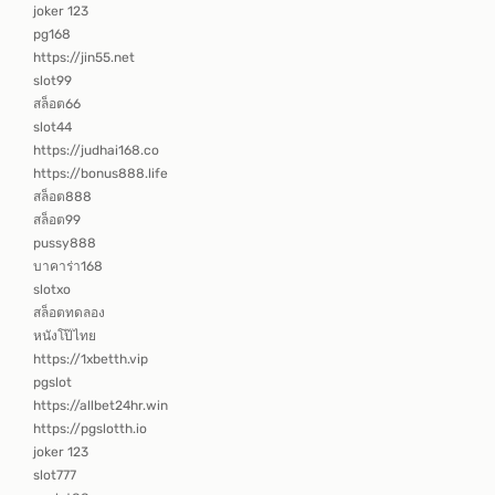
joker 123
pg168
https://jin55.net
slot99
สล็อต66
slot44
https://judhai168.co
https://bonus888.life
สล็อต888
สล็อต99
pussy888
บาคาร่า168
slotxo
สล็อตทดลอง
หนังโป๊ไทย
https://1xbetth.vip
pgslot
https://allbet24hr.win
https://pgslotth.io
joker 123
slot777