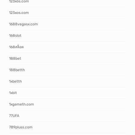
123xos.com
123xos.com
1688vegasx.com
168slot
168สล็อต
188bet
188betth
1xbetth
1xbit
1xgameth.com
77UFA
789pluss.com