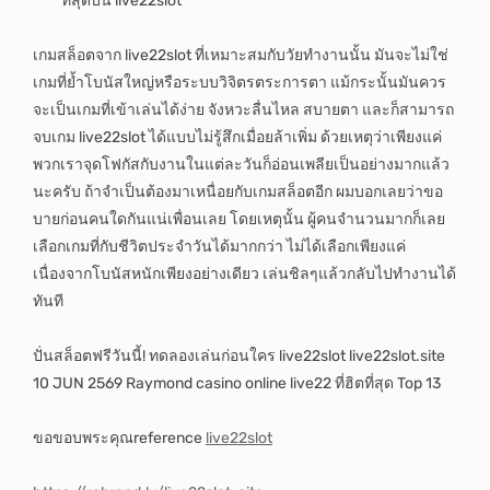
ที่สุดบน live22slot
เกมสล็อตจาก live22slot ที่เหมาะสมกับวัยทำงานนั้น มันจะไม่ใช่
เกมที่ย้ำโบนัสใหญ่หรือระบบวิจิตรตระการตา แม้กระนั้นมันควร
จะเป็นเกมที่เข้าเล่นได้ง่าย จังหวะลื่นไหล สบายตา และก็สามารถ
จบเกม live22slot ได้แบบไม่รู้สึกเมื่อยล้าเพิ่ม ด้วยเหตุว่าเพียงแค่
พวกเราจุดโฟกัสกับงานในแต่ละวันก็อ่อนเพลียเป็นอย่างมากแล้ว
นะครับ ถ้าจำเป็นต้องมาเหนื่อยกับเกมสล็อตอีก ผมบอกเลยว่าขอ
บายก่อนคนใดกันแน่เพื่อนเลย โดยเหตุนั้น ผู้คนจำนวนมากก็เลย
เลือกเกมที่กับชีวิตประจำวันได้มากกว่า ไม่ได้เลือกเพียงแค่
เนื่องจากโบนัสหนักเพียงอย่างเดียว เล่นชิลๆแล้วกลับไปทำงานได้
ทันที
ปั่นสล็อตฟรีวันนี้! ทดลองเล่นก่อนใคร live22slot live22slot.site
10 JUN 2569 Raymond casino online live22 ที่ฮิตที่สุด Top 13
ขอขอบพระคุณreference
live22slot