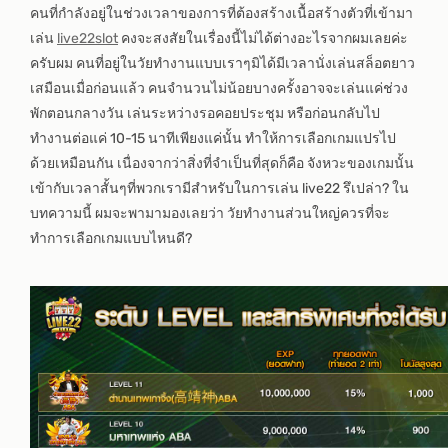
คนที่กำลังอยู่ในช่วงเวลาของการที่ต้องสร้างเนื้อสร้างตัวที่เข้ามา
เล่น
live22slot
คงจะสงสัยในเรื่องนี้ไม่ได้ต่างอะไรจากผมเลยค่ะ
ครับผม คนที่อยู่ในวัยทำงานแบบเราๆมิได้มีเวลานั่งเล่นสล็อตยาว
เสมือนเมื่อก่อนแล้ว คนจำนวนไม่น้อยบางครั้งอาจจะเล่นแค่ช่วง
พักตอนกลางวัน เล่นระหว่างรอคอยประชุม หรือก่อนกลับไป
ทำงานต่อแค่ 10-15 นาทีเพียงแค่นั้น ทำให้การเลือกเกมแปรไป
ด้วยเหมือนกัน เนื่องจากว่าสิ่งที่จำเป็นที่สุดก็คือ จังหวะของเกมนั้น
เข้ากับเวลาสั้นๆที่พวกเรามีสำหรับในการเล่น live22 รึเปล่า? ใน
บทความนี้ ผมจะพามามองเลยว่า วัยทำงานส่วนใหญ่ควรที่จะ
ทำการเลือกเกมแบบไหนดี?