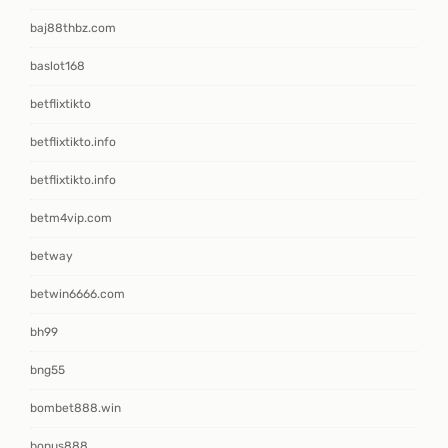
baj88thbz.com
baslot168
betflixtikto
betflixtikto.info
betflixtikto.info
betm4vip.com
betway
betwin6666.com
bh99
bng55
bombet888.win
bonus888