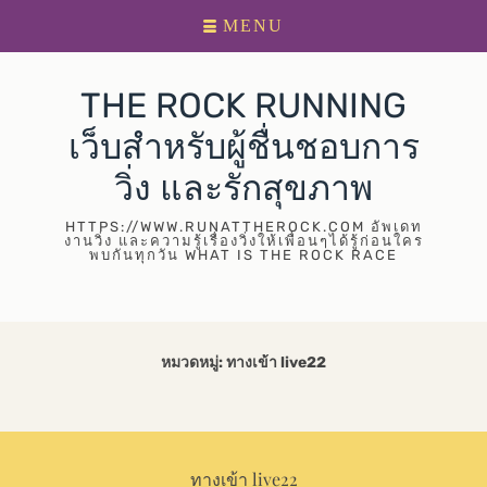
Primary
Skip
MENU
menu
to
content
THE ROCK RUNNING
เว็บสำหรับผู้ชื่นชอบการ
วิ่ง และรักสุขภาพ
HTTPS://WWW.RUNATTHEROCK.COM อัพเดท
งานวิ่ง และความรู้เรื่องวิ่งให้เพื่อนๆได้รู้ก่อนใคร
พบกันทุกวัน WHAT IS THE ROCK RACE
หมวดหมู่:
ทางเข้า live22
ทางเข้า live22