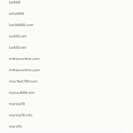
lot888
lotto888
luis16888.com
lux555.net
lux555.net
m4newonline.com
m4newonline.com
mac1bet789.com
macau888.win
mario678
mario678.info
mars95