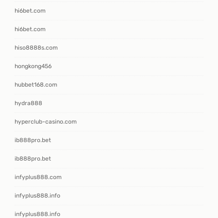
hi6bet.com
hi6bet.com
hiso8888s.com
hongkong456
hubbet168.com
hydra888
hyperclub-casino.com
ib888pro.bet
ib888pro.bet
infyplus888.com
infyplus888.info
infyplus888.info