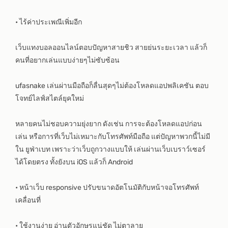
• ไร้ค่าประเพณีเพิ่มอีก
เว็บแทงบอลออนไลน์ตอบปัญหาสายชิว สายย่นระยะเวลา แล้วก็
คนที่อยากเล่นแบบง่ายๆไม่ซับซ้อน
ufasnake เล่นผ่านมือถือก็ลื่นสุดๆไม่ต้องโหลดแอปพลิเคชัน ตอบ
โจทย์ไลฟ์สไตล์ยุคใหม่
หลายคนไม่ชอบความยุ่งยาก ดังเช่น การจะต้องโหลดแอปก่อน
เล่น หรือการที่เว็บไม่เหมาะกับโทรศัพท์มือถือ แต่ปัญหาพวกนี้ไม่มี
ใน ยูฟ่าเบท เพราะว่าเว็บถูกวางแบบให้ เล่นผ่านเว็บเบราว์เซอร์
ได้โดยตรง ทั้งยังบน iOS แล้วก็ Android
• หน้าเว็บ responsive ปรับขนาดอัตโนมัติกับหน้าจอโทรศัพท์
เคลื่อนที่
• ใช้งานง่าย อ่านตัวอักษรแน่ชัด ไม่ตาลาย