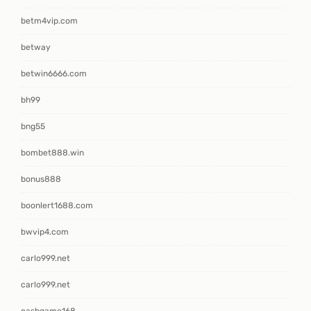
betm4vip.com
betway
betwin6666.com
bh99
bng55
bombet888.win
bonus888
boonlert1688.com
bwvip4.com
carlo999.net
carlo999.net
cashgame168