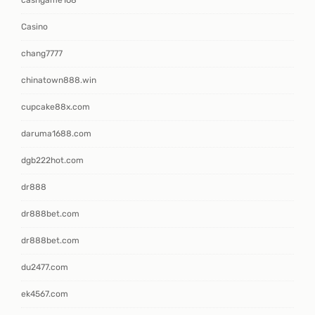
Casino
chang7777
chinatown888.win
cupcake88x.com
daruma1688.com
dgb222hot.com
dr888
dr888bet.com
dr888bet.com
du2477.com
ek4567.com