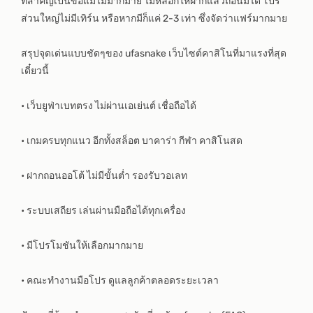
ที่สำคัญเป็นข้อแม้ไม่มากมาย ไม่หลอกให้ฝากแล้วถอนมิได้ โปร
ส่วนใหญ่ไม่มีเทิร์น หรือหากมีก็แค่ 2-3 เท่า ซึ่งจัดว่าแฟร์มากมาย
สรุปจุดเด่นแบบชัดๆของ ufasnake เว็บไซต์คาสิโนที่มาแรงที่สุด
เดี๋ยวนี้
• เว็บยูฟ่าเบทตรง ไม่ผ่านเอเย่นต์ เชื่อถือได้
• เกมครบทุกแนว อีกทั้งสล็อต บาคาร่า กีฬา คาสิโนสด
• ฝากถอนออโต้ ไม่มีขั้นต่ำ รองรับวอเลท
• ระบบเสถียร เล่นผ่านมือถือได้ทุกเครื่อง
• มีโปรโมชันให้เลือกมากมาย
• คณะทำงานมือโปร ดูแลลูกค้าตลอดระยะเวลา