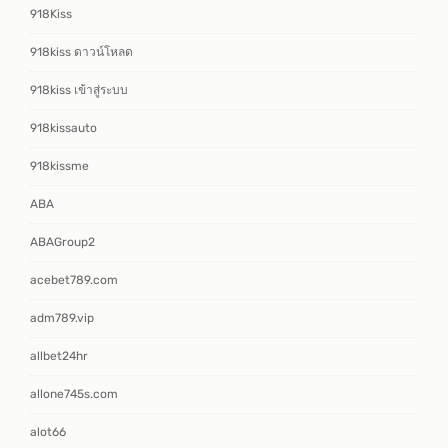
918Kiss
918kiss ดาวน์โหลด
918kiss เข้าสู่ระบบ
918kissauto
918kissme
ABA
ABAGroup2
acebet789.com
adm789.vip
allbet24hr
allone745s.com
alot66