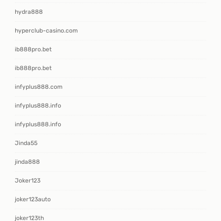
hydra888
hyperclub-casino.com
ib888pro.bet
ib888pro.bet
infyplus888.com
infyplus888.info
infyplus888.info
Jinda55
jinda888
Joker123
joker123auto
joker123th