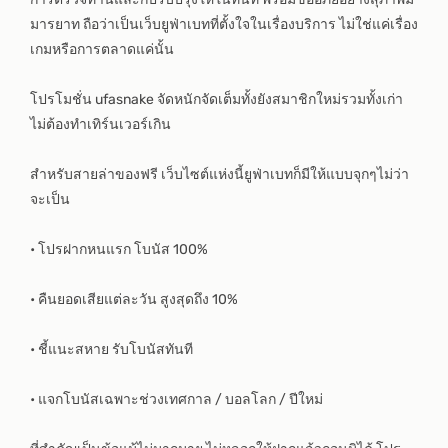
มารยาท ถือว่าเป็นเว็บยูฟ่าเบทที่ตั้งใจในเรื่องบริการ ไม่ใช่แค่เรื่อง
เกมหรือการตลาดแค่นั้น
โปรโมชั่น ufasnake จัดหนักจัดเต็มทั้งยังสมาชิกใหม่รวมทั้งเก่า
ไม่ต้องทำเทิร์นเวอร์เกิน
สำหรับสายล่าของฟรี เว็บไซต์แห่งนี้ยูฟ่าเบทก็มีให้แบบจุกๆไม่ว่า
จะเป็น
• โปรฝากหนแรก โบนัส 100%
• คืนยอดเสียแต่ละวัน สูงสุดถึง 10%
• ชี้แนะสหาย รับโบนัสทันที
• แจกโบนัสเฉพาะช่วงเทศกาล / บอลโลก / ปีใหม่