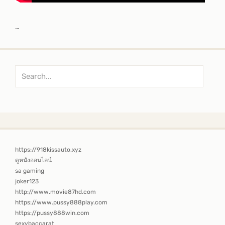
…
Search
for:
https://918kissauto.xyz
ดูหนังออนไลน์
sa gaming
joker123
http://www.movie87hd.com
https://www.pussy888play.com
https://pussy888win.com
sexybaccarat