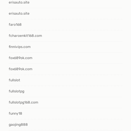
erisauto.site
erisauto.site
faro168
fcharoenkit168.com
finnivips.com
fox689ok.com
fox689ok.com
fullslot
fullslotpg
fullslotpg168.com
funny18
gaojing888