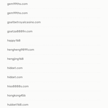
gem99ths.com
gem99ths.com
goatbetroyalcasino.com
goatza888fin.com
happy168
hengheng9899.com
hengjing168
hi6bet.com
hi6bet.com
hiso8888s.com
hongkong456
hubbet168.com