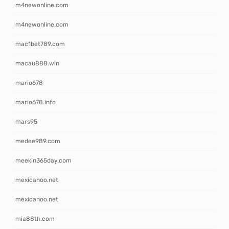
m4newonline.com
m4newonline.com
mac1bet789.com
macau888.win
mario678
mario678.info
mars95
medee989.com
meekin365day.com
mexicanoo.net
mexicanoo.net
mia88th.com