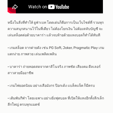
หนึ่งในสิ่งที่ทำให้ ยูฟ่าเบท โดดเด่นก็คือการเป็นเว็บไซต์ที่ รวมทุก
ความสนุกสนานไว้ในที่เดียว ไม่ต้องโยกเงิน ไม่ต้องสลับบัญชี จะ
เล่นสล็อตต่อด้วยบาคาร่า แล้วจบท้ายด้วยแทงบอลก็ทำได้ทันที
• เกมสล็อต จากค่ายดัง เช่น PG Soft, Joker, Pragmatic Play เกม
แตกง่าย ภาพสวย เล่นเพลิดเพลิน
• บาคาร่า ถ่ายทอดสดจากคาสิโนจริง ภาพชัด เสียงคม ดีลเลอร์
สาวสวยมืออาชีพ
• เกมไพ่ยอดนิยม อย่างเสือมังกร ป๊อกเด้ง แบล็คแจ็ค ก็มีครบ
• เดิมพันกีฬา โดยเฉพาะอย่างยิ่งฟุตบอล ที่เปิดให้แทงอีกทั้งลีกเล็ก
ลีกใหญ่ ครบทุกแมตช์