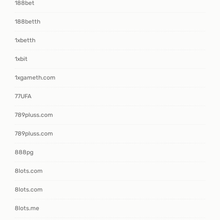
188bet
188betth
1xbetth
1xbit
1xgameth.com
77UFA
789pluss.com
789pluss.com
888pg
8lots.com
8lots.com
8lots.me