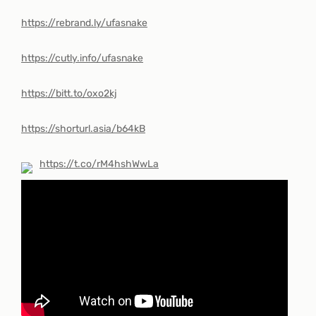
https://rebrand.ly/ufasnake
https://cutly.info/ufasnake
https://bitt.to/oxo2kj
https://shorturl.asia/b64kB
https://t.co/rM4hshWwLa