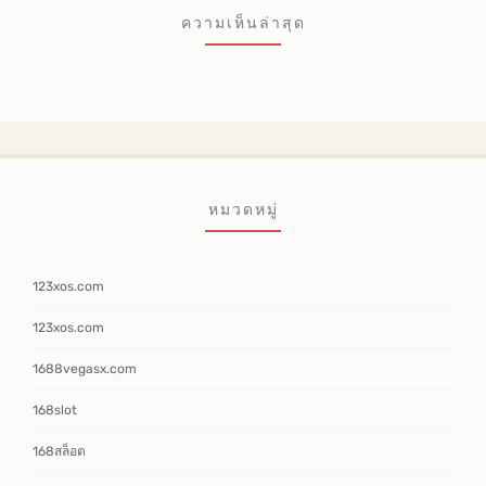
ความเห็นล่าสุด
หมวดหมู่
123xos.com
123xos.com
1688vegasx.com
168slot
168สล็อต