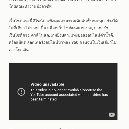
โดยคณะทำงานมืออาชีพ
เว็บไซต์แห่งนี้ดีไซน์มาเพื่อคุณสามารถเดิมพันทั้งหมดทุกอย่างได้
ในที่เดียว ไม่ว่าจะเป็น สล็อตเว็บไซต์ตรงแตกง่าย, บาคาร่า
เว็บไซต์ตรง, คาสิโนสด, เกมยิงปลา, แทงบอลออนไลน์ค่าน้ำดี,
หรือแม้แต่ ลอตเตอรี่ออนไลน์บาทละ 950 ครบจบในเว็บเดียวไม่
ต้องโยกเงิน