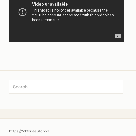
…
Search
for:
https://918kissauto.xyz