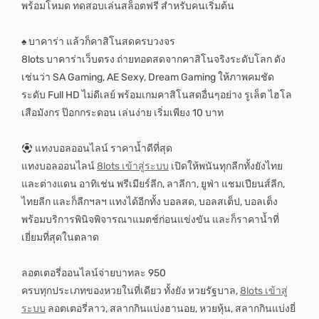
พร้อมโหมด ทดสอบเล่นสล็อตฟรี สำหรับคนเริ่มต้น
♠️ บาคาร่า แล้วก็คาสิโนสดครบวงจร
8lots บาคาร่าเว็บตรง ถ่ายทอดสดจากคาสิโนจริงระดับโลก ดัง
เช่นว่า SA Gaming, AE Sexy, Dream Gaming ให้ภาพคมชัด
ระดับ Full HD ไม่ดีเลย์ พร้อมเกมคาสิโนสดอื่นๆอย่าง รูเล็ต ไฮโล
เสือมังกร ป๊อกกระดอน เล่นง่าย เริ่มเพียง 10 บาท
แทงบอลออนไลน์ ราคาน้ำดีที่สุด
แทงบอลออนไลน์
8lots เข้าสู่ระบบ
เปิดให้พนันทุกลีกทั้งยังไทย
และต่างแดน อาทิเช่น พรีเมียร์ลีก, ลาลีกา, ยูฟ่า แชมเปียนส์ลีก,
ไทยลีก และก็ลีกฯลฯ แทงได้อีกทั้ง บอลสด, บอลสเต็ป, บอลเต็ง
พร้อมบริการพินิจพิจารณาแมตช์ก่อนแข่งขัน และก็ราคาน้ำที่
เยี่ยมที่สุดในตลาด
ลอตเตอรี่ออนไลน์จ่ายบาทละ 950
ครบทุกประเภทของหวยในที่เดียว ทั้งยัง หวยรัฐบาล,
8lots เข้าสู่
ระบบ
ลอตเตอรี่ลาว, สลากกินแบ่งฮานอย, หวยหุ้น, สลากกินแบ่งยี่