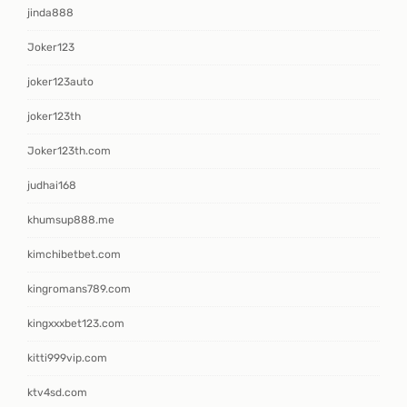
jinda888
Joker123
joker123auto
joker123th
Joker123th.com
judhai168
khumsup888.me
kimchibetbet.com
kingromans789.com
kingxxxbet123.com
kitti999vip.com
ktv4sd.com