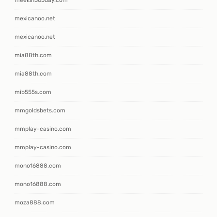
mexicanoo.net
mexicanoo.net
mia88th.com
mia88th.com
mib555s.com
mmgoldsbets.com
mmplay-casino.com
mmplay-casino.com
mono16888.com
mono16888.com
moza888.com