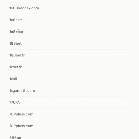
1688vegasx.com
168slot
168สล็อต
188bet
188betth
1xbetth
1xbit
1xgameth.com
77UFA
789pluss.com
789pluss.com
888pg