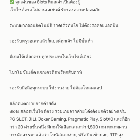
จุดเด่นของ 8lots ที่คุณจำเป็นต้องรู้
เว็บไซต์ตรง ไม่ผ่านเอเย่นต์ รับรองความปลอดภัย
ระบบฝากถอนอัตโนมัติ รวดเร็วทันใจ ไม่ต้องรอคอยแอดมิน
รองรับทรูวอเลทแล้วก็แบงค์ทุกเจ้า ไม่มีขั้นต่ำ
มีเกมให้เลือกครบทุกประเภทในเว็บไซต์เดียว
โปรโมชั่นเด็ด แจกเครดิตฟรีทุกสัปดาห์
รองรับมือถือทุกระบบ ใช้งานง่าย ไม่ต้องโหลดแอป
สล็อตแตกง่ายจากค่ายดัง
8lots สล็อตเว็บไซต์ตรง รวมเกมจากค่ายโด่งดัง ยกตัวอย่างเช่น
PG SLOT, JILI, Joker Gaming, Pragmatic Play, SlotXO และก็อีก
กว่า 20 ค่ายชั้นหนึ่ง มีเกมให้เลือกเล่นกว่า 1,500 เกม ทุกเกมผ่าน
การคัดสรรมาแล้วว่า โบนัสแตกง่าย, ฟรีสปินเข้าบ่อย, RTP สูง