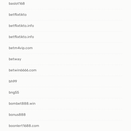
baslot168
betflixtikto
betflixtikto.info
betflixtikto.info
betm4vip.com
betway
betwin6666.com
bh99
bng55
bombet888.win
bonus888
boonlert1688.com