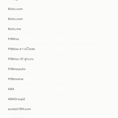
8lots.com
8lots.com
8lots.me
918Kiss
918kiss ดาวน์โหลด
918kiss เข้าสู่ระบบ
918kissauto
918kissme
ABA
ABAGroup2
acebet789.com