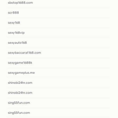
sbotop1688.com
scr888
sexy168
sexy168vip
sexyauto168
sexybaccarat168.com
sexygame1688k
sexygameplus.me
shinobi24hr.com
shinobi24hr.com
sing55fun.com
sing55fun.com