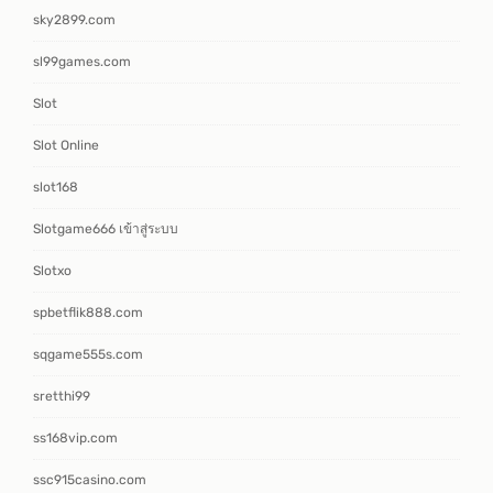
sky2899.com
sl99games.com
Slot
Slot Online
slot168
Slotgame666 เข้าสู่ระบบ
Slotxo
spbetflik888.com
sqgame555s.com
sretthi99
ss168vip.com
ssc915casino.com