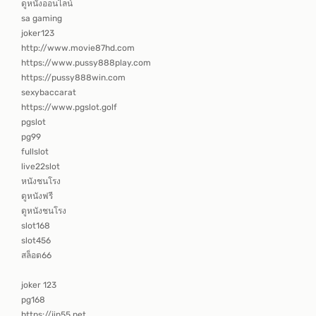
ดูหนังออนไลน์
sa gaming
joker123
http://www.movie87hd.com
https://www.pussy888play.com
https://pussy888win.com
sexybaccarat
https://www.pgslot.golf
pgslot
pg99
fullslot
live22slot
หนังชนโรง
ดูหนังฟรี
ดูหนังชนโรง
slot168
slot456
สล็อต66
joker 123
pg168
https://jin55.net