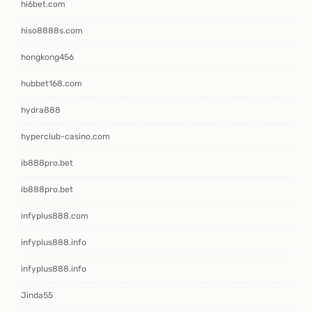
hi6bet.com
hiso8888s.com
hongkong456
hubbet168.com
hydra888
hyperclub-casino.com
ib888pro.bet
ib888pro.bet
infyplus888.com
infyplus888.info
infyplus888.info
Jinda55