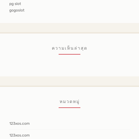
pg slot
gogoslot
ความเห็นล่าสุด
หมวดหมู่
123xos.com
123xos.com