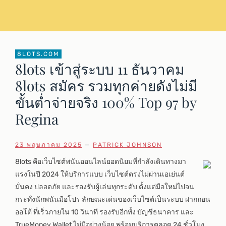
8LOTS.COM
8lots เข้าสู่ระบบ 11 ธันวาคม
8lots สมัคร รวมทุกค่ายดังไม่มี
ขั้นต่ำจ่ายจริง 100% Top 97 by
Regina
23 พฤษภาคม 2025
—
PATRICK JOHNSON
8lots คือเว็บไซต์พนันออนไลน์ยอดนิยมที่กำลังเดินทางมา
แรงในปี 2024 ให้บริการแบบ เว็บไซต์ตรงไม่ผ่านเอเย่นต์
มั่นคง ปลอดภัย และรองรับผู้เล่นทุกระดับ ตั้งแต่มือใหม่ไปจน
กระทั่งนักพนันมือโปร ลักษณะเด่นของเว็บไซต์เป็นระบบ ฝากถอน
ออโต้ ที่เร็วภายใน 10 วินาที รองรับอีกทั้ง บัญชีธนาคาร และ
TrueMoney Wallet ไม่มีอย่างน้อย พร้อมบริการตลอด 24 ชั่วโมง