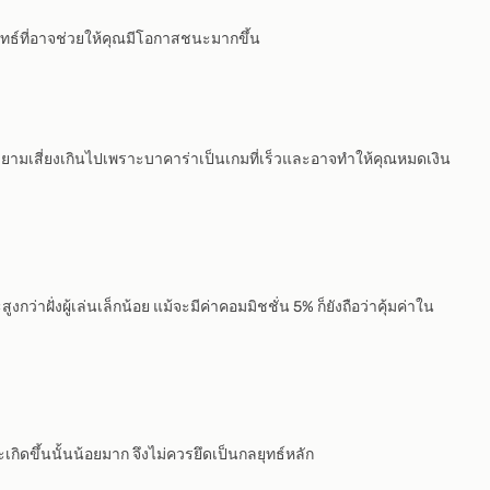
ุทธ์ที่อาจช่วยให้คุณมีโอกาสชนะมากขึ้น
ยามเสี่ยงเกินไปเพราะบาคาร่าเป็นเกมที่เร็วและอาจทำให้คุณหมดเงิน
กว่าฝั่งผู้เล่นเล็กน้อย แม้จะมีค่าคอมมิชชั่น 5% ก็ยังถือว่าคุ้มค่าใน
เกิดขึ้นนั้นน้อยมาก จึงไม่ควรยึดเป็นกลยุทธ์หลัก