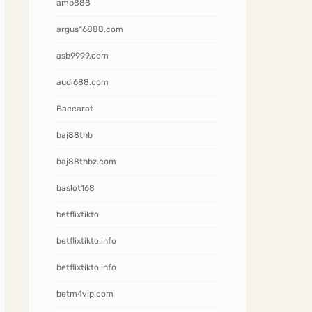
amb888
argus16888.com
asb9999.com
audi688.com
Baccarat
baj88thb
baj88thbz.com
baslot168
betflixtikto
betflixtikto.info
betflixtikto.info
betm4vip.com