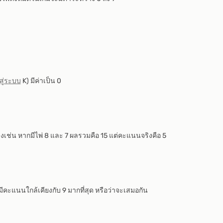
สู่ระบบ
K) มีค่าเป็น 0
เช่น หากมีไพ่ 8 และ 7 ผลรวมคือ 15 แต่คะแนนจริงคือ 5
มีคะแนนใกล้เคียงกับ 9 มากที่สุด หรือว่าจะเสมอกัน