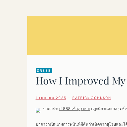
DR888
How I Improved My
1 เมษายน 2025
—
PATRICK JOHNSON
บาคาร่า:
dr888 เข้าสู่ระบบ
กฎกติกาและกลยุทธ์เพ
บาคาร่าเป็นเกมการพนันที่มีต้นกำเนิดจากยุโรปและได้