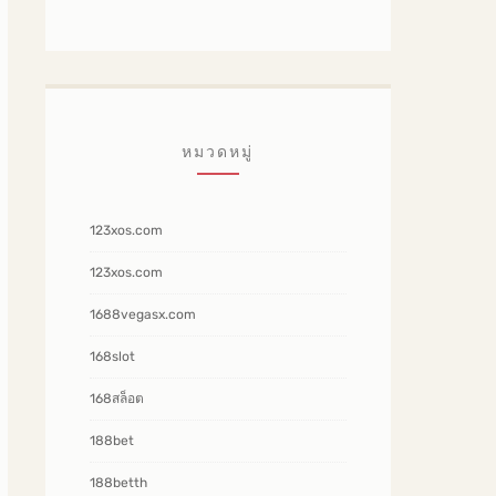
หมวดหมู่
123xos.com
123xos.com
1688vegasx.com
168slot
168สล็อต
188bet
188betth