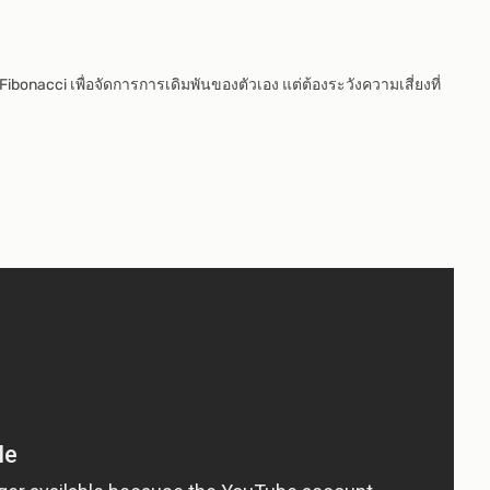
bonacci เพื่อจัดการการเดิมพันของตัวเอง แต่ต้องระวังความเสี่ยงที่