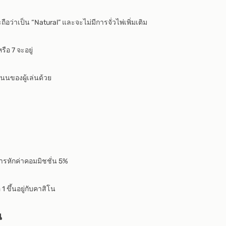
ว่าเป็น “Natural” และจะไม่มีการจั่วไพ่เพิ่มเติม
รือ 7 จะอยู่
แนนของผู้เล่นด้วย
ีการหักค่าคอมมิชชั่น 5%
1 ขึ้นอยู่กับคาสิโน
น