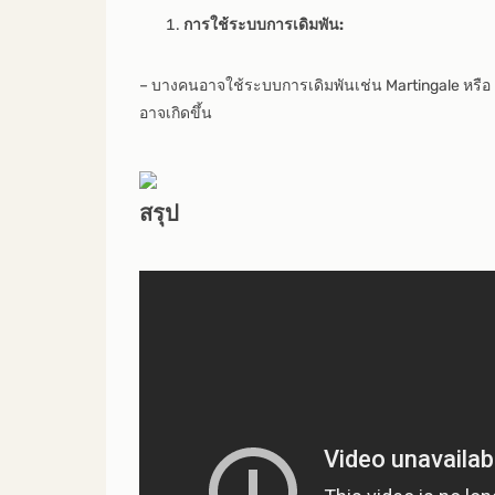
การใช้ระบบการเดิมพัน:
– บางคนอาจใช้ระบบการเดิมพันเช่น Martingale หรือ Fi
อาจเกิดขึ้น
สรุป