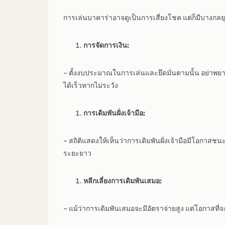
การเล่นบาคาร่าอาจดูเป็นการเสี่ยงโชค แต่ก็มีบางกลย
การจัดการเงิน:
– ตั้งงบประมาณในการเล่นและยึดมั่นตามนั้น อย่าพยา
ได้เร็วหากไม่ระวัง
การเดิมพันฝั่งเจ้ามือ:
– สถิติแสดงให้เห็นว่าการเดิมพันฝั่งเจ้ามือมีโอกาสชนะสูง
ระยะยาว
หลีกเลี่ยงการเดิมพันเสมอ:
– แม้ว่าการเดิมพันเสมอจะมีอัตราจ่ายสูง แต่โอกาสที่จะ