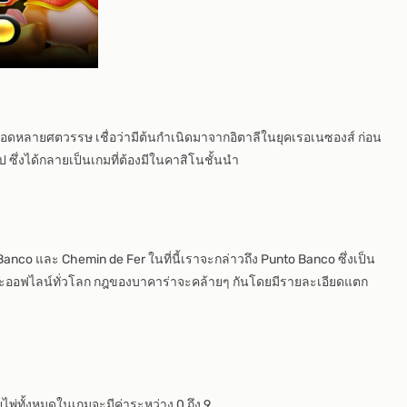
ดหลายศตวรรษ เชื่อว่ามีต้นกำเนิดมาจากอิตาลีในยุคเรอเนซองส์ ก่อน
 ซึ่งได้กลายเป็นเกมที่ต้องมีในคาสิโนชั้นนำ
anco และ Chemin de Fer ในที่นี้เราจะกล่าวถึง Punto Banco ซึ่งเป็น
ละออฟไลน์ทั่วโลก กฎของบาคาร่าจะคล้ายๆ กันโดยมีรายละเอียดแตก
ยไพ่ทั้งหมดในเกมจะมีค่าระหว่าง 0 ถึง 9