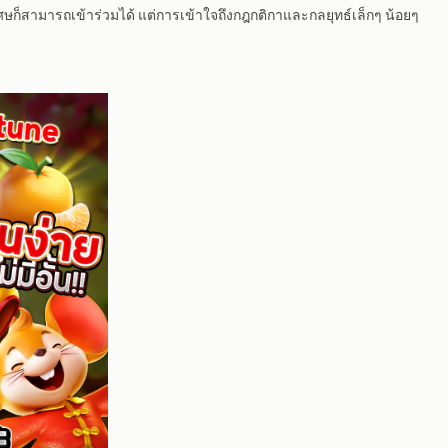
พิเศษก็สามารถเข้าร่วมได้ แต่การเข้าใจถึงกฎกติกาและกลยุทธ์เล็กๆ น้อยๆ