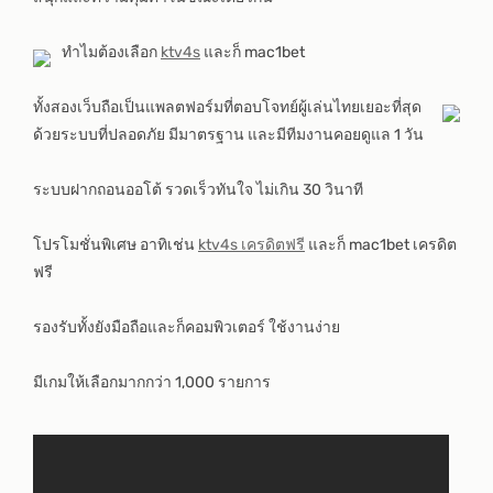
ทำไมต้องเลือก
ktv4s
และก็ mac1bet
ทั้งสองเว็บถือเป็นแพลตฟอร์มที่ตอบโจทย์ผู้เล่นไทยเยอะที่สุด
ด้วยระบบที่ปลอดภัย มีมาตรฐาน และมีทีมงานคอยดูแล 1 วัน
ระบบฝากถอนออโต้ รวดเร็วทันใจ ไม่เกิน 30 วินาที
โปรโมชั่นพิเศษ อาทิเช่น
ktv4s เครดิตฟรี
และก็ mac1bet เครดิต
ฟรี
รองรับทั้งยังมือถือและก็คอมพิวเตอร์ ใช้งานง่าย
มีเกมให้เลือกมากกว่า 1,000 รายการ