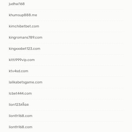
judhai168
khumsup888.me
kimchibetbet.com
kingromans789.com
kingxxxbet123.com
kitti999vip.com
ktv4sd.com
lalikabetsgame.com
lcbet444.com
lion123สล็อต
lionth168.com
lionth168.com