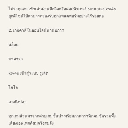
ไม่ว่าคุณจะเข้าเล่นผ่านมือถือหรือคอมพิวเตอร์ ระบบของ ktv4s
ถูกดีไซน์ให้สามารถรองรับทุกแพลตฟอร์มอย่างไร้รอยต่อ
2. เกมคาสิโนออนไลน์นานัปการ
สล็อต
บาคาร่า
ktv4s เข้าสู่ระบบ
รูเล็ต
ไฮโล
เกมยิงปลา
ทุกเกมล้วนมาจากค่ายเกมชั้นนำ พร้อมภาพกราฟิกคมชัดรวมทั้ง
เสียงเอฟเฟกต์สมจริงสมจัง