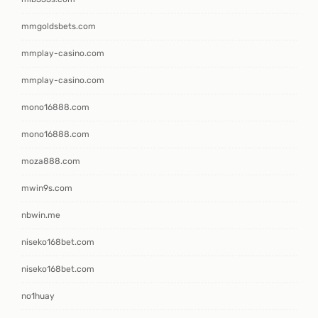
mmgoldsbets.com
mmplay-casino.com
mmplay-casino.com
mono16888.com
mono16888.com
moza888.com
mwin9s.com
nbwin.me
niseko168bet.com
niseko168bet.com
no1huay