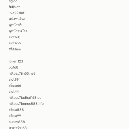
pg99
fullslot
live22slot
หนังชนโรง
ดูหนังฟรี
ดูหนังชนโรง
slot168
slot456
สล็อต66
joker 123
pg168
https://jin55.net
slot99
สล็อต66
slot44
https://judhai168.co
https://bonus888.life
สล็อต888
สล็อต99
pussy888
บาคาร่า168