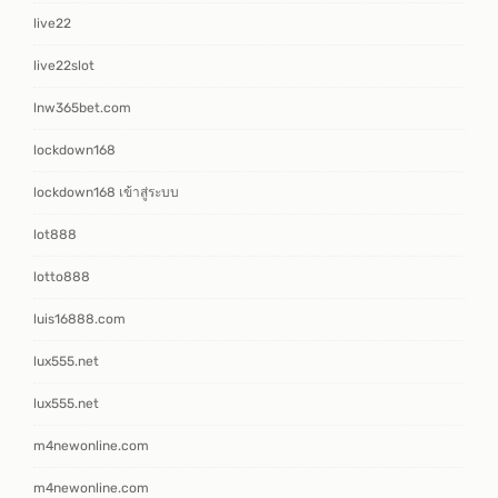
live22
live22slot
lnw365bet.com
lockdown168
lockdown168 เข้าสู่ระบบ
lot888
lotto888
luis16888.com
lux555.net
lux555.net
m4newonline.com
m4newonline.com