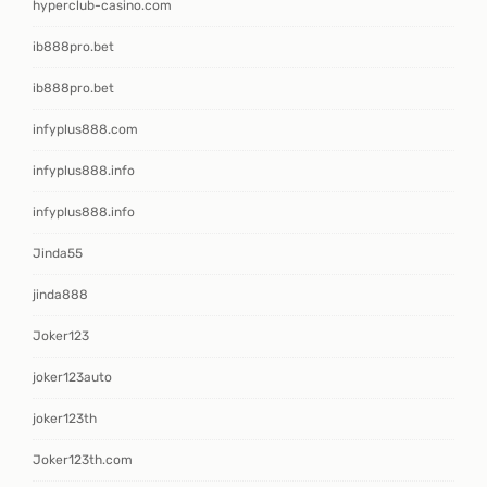
hyperclub-casino.com
ib888pro.bet
ib888pro.bet
infyplus888.com
infyplus888.info
infyplus888.info
Jinda55
jinda888
Joker123
joker123auto
joker123th
Joker123th.com