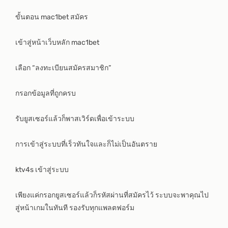
ขั้นตอน mac1bet สมัคร
เข้าสู่หน้าเว็บหลัก mac1bet
เลือก “ลงทะเบียนสมัครสมาชิก”
กรอกข้อมูลที่ถูกครบ
รับยูสเซอร์แล้วก็พาสเวิร์ดเพื่อเข้าระบบ
การเข้าสู่ระบบที่เร็วทันใจและก็ไม่เป็นอันตราย
ktv4s เข้าสู่ระบบ
เพียงแค่กรอกยูสเซอร์แล้วก็รหัสผ่านที่สมัครไว้ ระบบจะพาคุณไป
สู่หน้าเกมในทันที รองรับทุกแพลตฟอร์ม