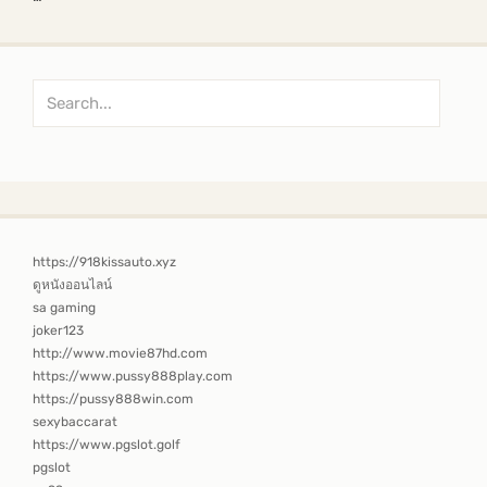
Search
for:
https://918kissauto.xyz
ดูหนังออนไลน์
sa gaming
joker123
http://www.movie87hd.com
https://www.pussy888play.com
https://pussy888win.com
sexybaccarat
https://www.pgslot.golf
pgslot