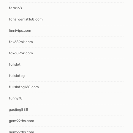
faro168
fcharoenkit168.com
finnivips.com
fox689ok.com
fox689ok.com
fullslot
fullslotpg
fullslotpg168.com
funny18
gaojing888
gem99ths.com
gem99ths.com