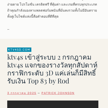
ง่ายดาย โปรโมชั่น เครดิตฟรี ที่คุ้มค่า และเกมที่ครบทุกประเภท
ถ้าคุณกำลังมองหาแพลตฟอร์มพนันที่มั่นคงรวมทั้งไม่มีอันตราย
ทั้งคู่เว็บไซต์แห่งนี้คือคำตอบที่ดีที่สุด
…
KTV4SD.COM
ktv4s เข้าสู่ระบบ 2 กรกฎาคม
ktv4s แจกของรางวัลทุกสัปดาห์
กราฟิกระดับ 3D แค่เล่นก็มีสิทธิ์
รับเงิน Top 83 by Rod
3 กรกฎาคม 2025
—
PATRICK JOHNSON