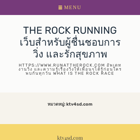
Primary
Skip
MENU
menu
to
content
THE ROCK RUNNING
เว็บสำหรับผู้ชื่นชอบการ
วิ่ง และรักสุขภาพ
HTTPS://WWW.RUNATTHEROCK.COM อัพเดท
งานวิ่ง และความรู้เรื่องวิ่งให้เพื่อนๆได้รู้ก่อนใคร
พบกันทุกวัน WHAT IS THE ROCK RACE
หมวดหมู่:
ktv4sd.com
ktv4sd.com