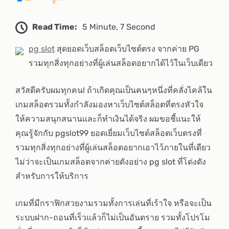
Read Time:
5 Minute, 7 Second
pg slot
สุดยอดเว็บสล็อตเว็บไซต์ตรง จากค่าย PG
รวมทุกสิ่งทุกอย่างที่ผู้เล่นสล็อตอยากได้ไว้ในเว็บเดียว
สวัสดีครับผมทุกคน! ถ้าเกิดคุณเป็นคนๆหนึ่งที่คลั่งไคล้ใน
เกมสล็อตรวมทั้งกำลังมองหาเว็บไซต์สล็อตที่ตรงหัวใจ
ให้ความสนุกสนานและก็ทำเงินได้จริง ผมขอชี้แนะให้
คุณรู้จักกับ pgslot99 ยอดเยี่ยมเว็บไซต์สล็อตเว็บตรงที่
รวมทุกสิ่งทุกอย่างที่ผู้เล่นสล็อตอยากเอาไว้ภายในที่เดียว
ไม่ว่าจะเป็นเกมสล็อตจากค่ายดังอย่าง pg slot ที่โด่งดัง
สำหรับการให้บริการ
เกมที่มีกราฟิกสวยงามรวมทั้งการเล่นที่เร้าใจ หรือจะเป็น
ระบบฝาก-ถอนที่เร็วแล้วก็ไม่เป็นอันตราย รวมทั้งโปรโม