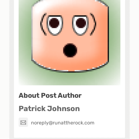
About Post Author
Patrick Johnson
noreply@runattherock.com