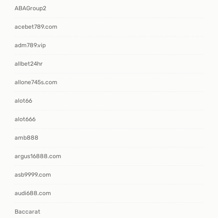
ABAGroup2
acebet789.com
adm789.vip
allbet24hr
allone745s.com
alot66
alot666
amb888
argus16888.com
asb9999.com
audi688.com
Baccarat