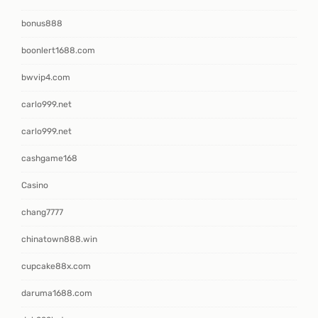
bonus888
boonlert1688.com
bwvip4.com
carlo999.net
carlo999.net
cashgame168
Casino
chang7777
chinatown888.win
cupcake88x.com
daruma1688.com