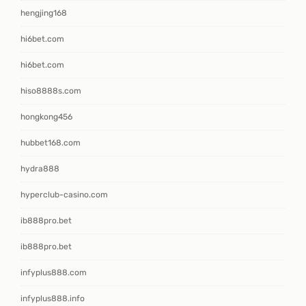
hengjing168
hi6bet.com
hi6bet.com
hiso8888s.com
hongkong456
hubbet168.com
hydra888
hyperclub-casino.com
ib888pro.bet
ib888pro.bet
infyplus888.com
infyplus888.info