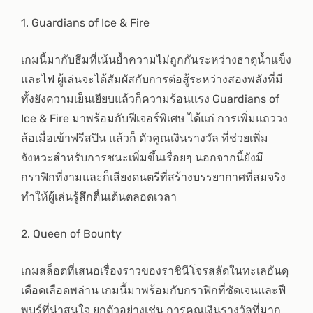
1. Guardians of Ice & Fire
เกมนี้มากับธีมที่เน้นย้ำความไม่ถูกกันระหว่างธาตุน้ำแข็ง
และไฟ ผู้เล่นจะได้สัมผัสกับการต่อสู้ระหว่างสองพลังที่มี
ทั้งยังความเย็นเยียบแล้วก็ความร้อนแรง Guardians of
Ice & Fire มาพร้อมกับฟีเจอร์พิเศษ ได้แก่ การเพิ่มแถววง
ล้อเมื่อเข้าฟรีสปิน แล้วก็ ตัวคูณเงินรางวัล ที่ช่วยเพิ่ม
จังหวะสำหรับการชนะเพิ่มขึ้นเรื่อยๆ นอกจากนี้ยังมี
กราฟิกที่งามและก็เสียงดนตรีที่สร้างบรรยากาศที่สมจริง
ทำให้ผู้เล่นรู้สึกตื่นเต้นตลอดเวลา
2. Queen of Bounty
เกมสล็อตที่เสนอเรื่องราวของราชินีโจรสลัดในทะเลอันดุ
เดือดเลือดพล่าน เกมนี้มาพร้อมกับกราฟิกที่ชัดเจนและฟี
พบร์ที่น่าสนใจ ยกตัวอย่างเช่น การคูณเงินรางวัลที่มาก