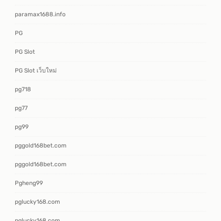
paramax1688.info
PG
PG Slot
PG Slot เว็บใหม่
pg718
pg77
pg99
pggold168bet.com
pggold168bet.com
Pgheng99
pglucky168.com
pglucky168.com