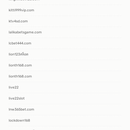
kitti999vip.com
ktv4sd.com
lalikabetsgame.com
lcbet444.com
lion123สล็อต
lionth168.com
lionth168.com
live22
live22slot
lnw365bet.com
lockdown168