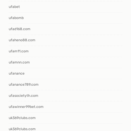
ufabet
ufabomb
ufad168.com
ufaheno88.com
ufam11.com
ufamnn.com
ufanance
ufanance789.com
ufasocietyth.com
ufawinner99bet.com
uk369clubs.com
uk369clubs.com