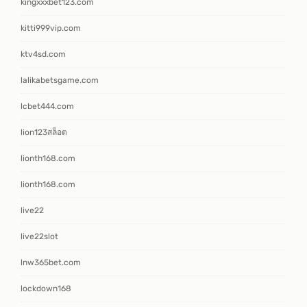
kingxxxbet123.com
kitti999vip.com
ktv4sd.com
lalikabetsgame.com
lcbet444.com
lion123สล็อต
lionth168.com
lionth168.com
live22
live22slot
lnw365bet.com
lockdown168