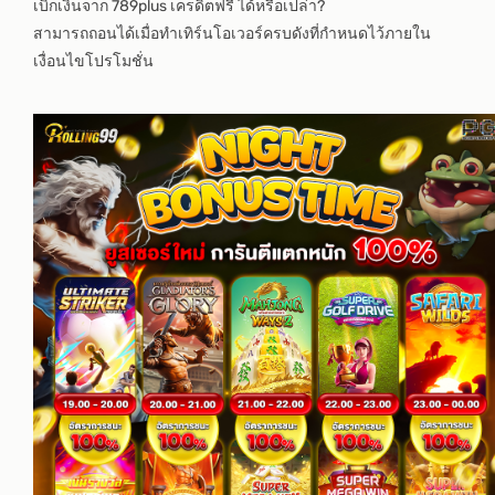
เบิกเงินจาก 789plus เครดิตฟรี ได้หรือเปล่า?
สามารถถอนได้เมื่อทำเทิร์นโอเวอร์ครบดังที่กำหนดไว้ภายใน
เงื่อนไขโปรโมชั่น