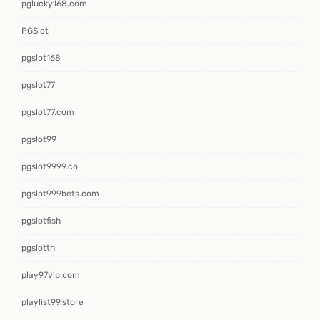
pglucky168.com
PGSlot
pgslot168
pgslot77
pgslot77.com
pgslot99
pgslot9999.co
pgslot999bets.com
pgslotfish
pgslotth
play97vip.com
playlist99.store