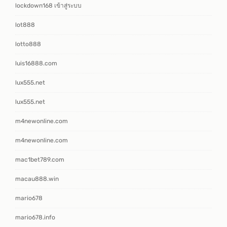
lockdown168 เข้าสู่ระบบ
lot888
lotto888
luis16888.com
lux555.net
lux555.net
m4newonline.com
m4newonline.com
mac1bet789.com
macau888.win
mario678
mario678.info