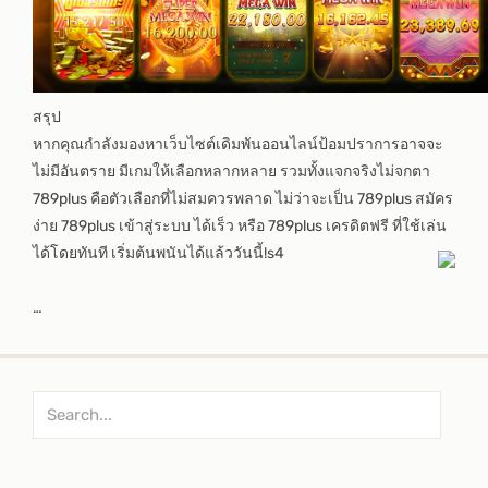
สรุป
หากคุณกำลังมองหาเว็บไซต์เดิมพันออนไลน์ป้อมปราการอาจจะ
ไม่มีอันตราย มีเกมให้เลือกหลากหลาย รวมทั้งแจกจริงไม่จกตา
789plus คือตัวเลือกที่ไม่สมควรพลาด ไม่ว่าจะเป็น 789plus สมัคร
ง่าย 789plus เข้าสู่ระบบ ได้เร็ว หรือ 789plus เครดิตฟรี ที่ใช้เล่น
ได้โดยทันที เริ่มต้นพนันได้แล้ววันนี้!s4
…
Search
for: