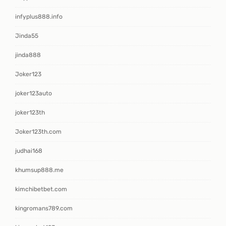
infyplus888.info
Jinda55
jinda888
Joker123
joker123auto
joker123th
Joker123th.com
judhai168
khumsup888.me
kimchibetbet.com
kingromans789.com