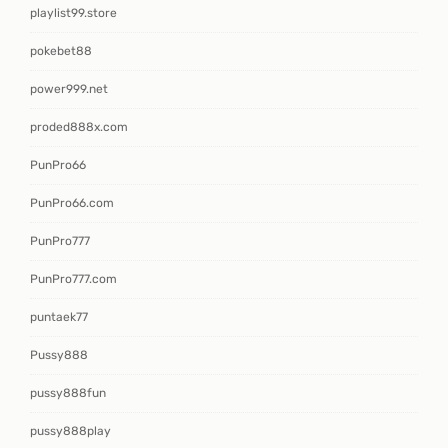
playlist99.store
pokebet88
power999.net
proded888x.com
PunPro66
PunPro66.com
PunPro777
PunPro777.com
puntaek77
Pussy888
pussy888fun
pussy888play