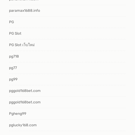
paramax1688.info
PG
PG Slot
PG Slot เว็บใหม่
pg718
pg77
pg99
pggold168bet.com
pggold168bet.com
Pgheng99
pglucky168.com