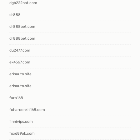
dgb222hot.com
dr888
dr888bet.com
dr888bet.com
du2477.com
ek4567.com
erisauto.site
erisauto.site
faro168
fcharoenkit168.com
finnivips.com
fox689ok.com