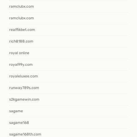
ramclubx.com
ramclubx.com
realflikbet.com
rich8188.com
royal online
royal99y.com
royaleluxee.com
runway789s.com
s2kgamewin.com
sagame
sagame168
sagame168th.com