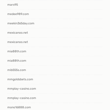
mars95
medee989.com
meekin365day.com
mexicanoo.net
mexicanoo.net
mia88th.com
mia88th.com
mib555s.com
mmgoldsbets.com
mmplay-casino.com
mmplay-casino.com
mono16888.com