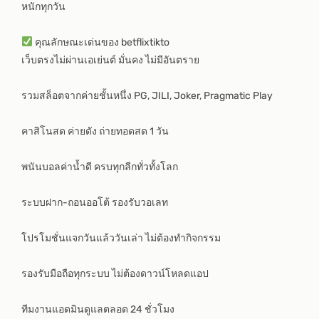
หนักทุกวัน
คุณลักษณะเด่นของ betflixtikto
เว็บตรงไม่ผ่านเอเย่นต์ มั่นคง ไม่มีอันตราย
รวมสล็อตจากค่ายชั้นหนึ่ง PG, JILI, Joker, Pragmatic Play
คาสิโนสด ค่ายดัง ถ่ายทอดสด 1 วัน
พนันบอลค่าน้ำดี ครบทุกลีกทั่วทั้งโลก
ระบบฝาก-ถอนออโต้ รองรับวอเลท
โปรโมชั่นแจกวันแล้ววันเล่า ไม่ต้องทำกิจกรรม
รองรับมือถือทุกระบบ ไม่ต้องดาวน์โหลดแอป
ทีมงานแอดมินดูแลตลอด 24 ชั่วโมง