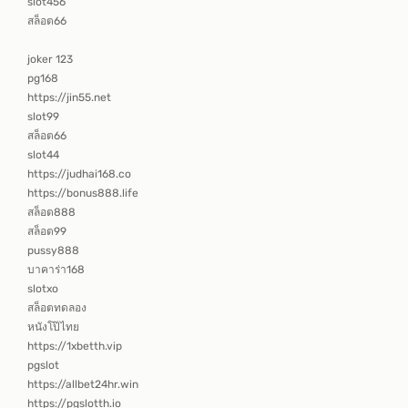
slot456
สล็อต66
joker 123
pg168
https://jin55.net
slot99
สล็อต66
slot44
https://judhai168.co
https://bonus888.life
สล็อต888
สล็อต99
pussy888
บาคาร่า168
slotxo
สล็อตทดลอง
หนังโป๊ไทย
https://1xbetth.vip
pgslot
https://allbet24hr.win
https://pgslotth.io