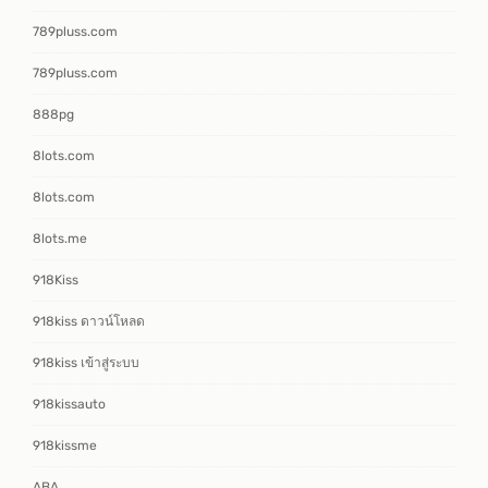
789pluss.com
789pluss.com
888pg
8lots.com
8lots.com
8lots.me
918Kiss
918kiss ดาวน์โหลด
918kiss เข้าสู่ระบบ
918kissauto
918kissme
ABA