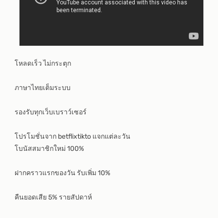
โหลดเร็ว ไม่กระตุก
ภาษาไทยเต็มระบบ
รองรับทุกเว็บเบราว์เซอร์
โปรโมชั่นจาก betflixtikto แจกแต่ละวัน
โบนัสสมาชิกใหม่ 100%
ฝากคราวแรกของวัน รับเพิ่ม 10%
คืนยอดเสีย 5% รายสัปดาห์