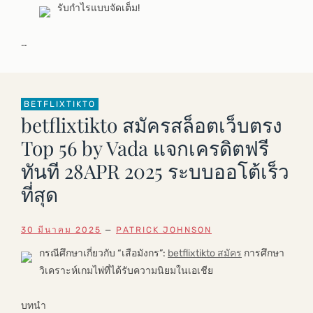
รับกำไรแบบจัดเต็ม!
…
BETFLIXTIKTO
betflixtikto สมัครสล็อตเว็บตรง
Top 56 by Vada แจกเครดิตฟรี
ทันที 28APR 2025 ระบบออโต้เร็ว
ที่สุด
30 มีนาคม 2025
—
PATRICK JOHNSON
กรณีศึกษาเกี่ยวกับ “เสือมังกร”:
betflixtikto สมัคร
การศึกษา
วิเคราะห์เกมไพ่ที่ได้รับความนิยมในเอเชีย
บทนำ