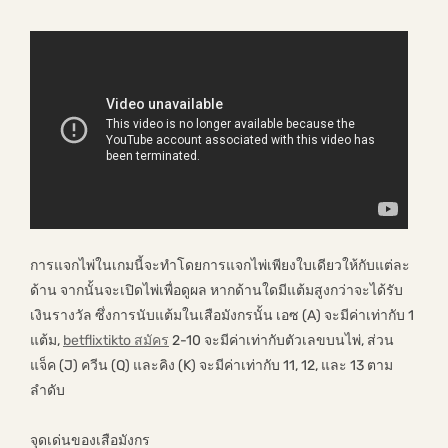
การแจกไพ่ในเกมนี้จะทำโดยการแจกไพ่เพียงใบเดียวให้กับแต่ละ
ด้าน จากนั้นจะเปิดไพ่เพื่อดูผล หากด้านใดมีแต้มสูงกว่าจะได้รับ
เงินรางวัล ซึ่งการนับแต้มในเสือมังกรนั้น เอซ (A) จะมีค่าเท่ากับ 1
แต้ม,
betflixtikto สมัคร
2-10 จะมีค่าเท่ากับตัวเลขบนไพ่, ส่วน
แจ็ค (J) ควีน (Q) และคิง (K) จะมีค่าเท่ากับ 11, 12, และ 13 ตาม
ลำดับ
จุดเด่นของเสือมังกร