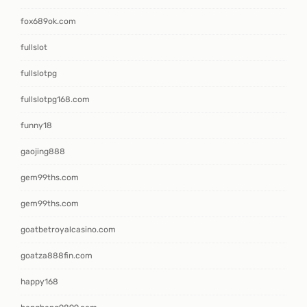
fox689ok.com
fullslot
fullslotpg
fullslotpg168.com
funny18
gaojing888
gem99ths.com
gem99ths.com
goatbetroyalcasino.com
goatza888fin.com
happy168