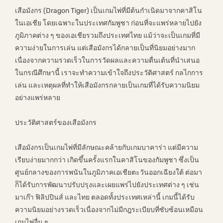
เสือมังกร (Dragon Tiger) เป็นเกมไพ่ที่มีต้นกำเนิดมาจากคาสิโน
ในเอเชีย โดยเฉพาะในประเทศกัมพูชา ก่อนที่จะแพร่หลายไปยัง
ภูมิภาคต่าง ๆ ของเอเชียรวมถึงประเทศไทย แม้ว่าจะเป็นเกมที่มี
ความง่ายในการเล่น แต่เสือมังกรได้กลายเป็นที่นิยมอย่างมาก
เนื่องจากความรวดเร็วในการวัดผลและความตื่นเต้นที่นำเสนอ
ในกรณีศึกษานี้ เราจะทำความเข้าใจถึงประวัติศาสตร์ กลไกการ
เล่น และเหตุผลที่ทำให้เสือมังกรกลายเป็นเกมที่ได้รับความนิยม
อย่างแพร่หลาย
ประวัติศาสตร์ของเสือมังกร
เสือมังกรเป็นเกมไพ่ที่มีลักษณะคล้ายกับเกมบาคาร่า แต่มีความ
เรียบง่ายมากกว่า เกิดขึ้นครั้งแรกในคาสิโนของกัมพูชา ซึ่งเป็น
ศูนย์กลางของการพนันในภูมิภาคเอเชียตะวันออกเฉียงใต้ ต่อมา
ก็ได้รับการพัฒนาปรับปรุงและเผยแพร่ไปยังประเทศต่าง ๆ เช่น
มาเก๊า ฟิลิปปินส์ และไทย ตลอดทั้งประเทศเหล่านี้ เกมนี้ได้รับ
ความนิยมอย่างรวดเร็วเนื่องจากไม่มีกฎระเบียบที่ซับซ้อนเหมือน
เกมไพ่อื่น ๆ