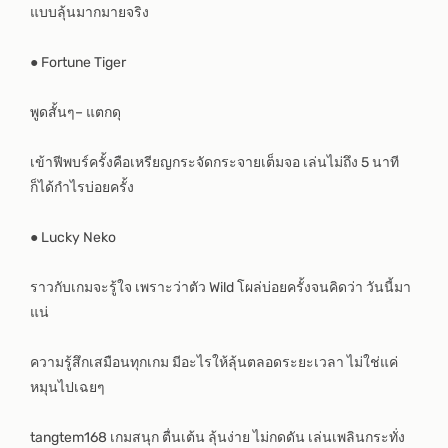
แบบลุ้นมากมายจริง
● Fortune Tiger
พูดสั้นๆ– แตกดุ
เข้าฟีพบร์ครั้งคือเหรียญกระจัดกระจายเต็มจอ เล่นไม่ถึง 5 นาที
ก็ได้กำไรบ่อยครั้ง
● Lucky Neko
ราวกับเกมจะรู้ใจ เพราะว่าตัว Wild โผล่บ่อยครั้งจนคิดว่า วันนี้มา
แน่
ความรู้สึกเสมือนทุกเกม มีอะไรให้ลุ้นตลอดระยะเวลา ไม่ใช่แค่
หมุนไปเฉยๆ
tangtem168 เกมสนุก ตื่นเต้น ลุ้นง่าย ไม่กดดัน เล่นเพลินกระทั่ง