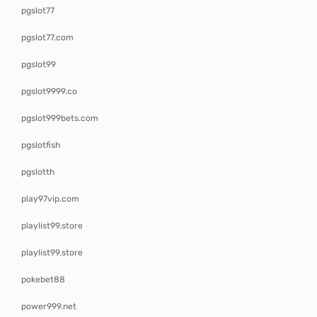
pgslot77
pgslot77.com
pgslot99
pgslot9999.co
pgslot999bets.com
pgslotfish
pgslotth
play97vip.com
playlist99.store
playlist99.store
pokebet88
power999.net