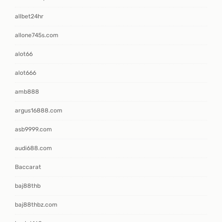
allbet24hr
allone745s.com
alot66
alot666
amb888
argus16888.com
asb9999.com
audi688.com
Baccarat
baj88thb
baj88thbz.com