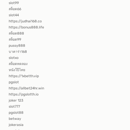
slot99
สล็อต66
slot44
https://judhai168.co
https://bonus888.life
สล็อต888
สล็อต99
pussy888
บาคาร่า168
slotxo
สล็อตทดลอง
หนังโป๊ไทย
https://1xbetth.vip
pgslot
https://allbet24hr.win
https://pgslotth.io
joker 123
slot777
pgslot88
betway
jokerasia