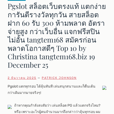
Pgslot สล็อตเว็บตรงแท้ แตกง่าย
การันตีรางวัลทุกวัน สายสล็อต
ฝาก 60 รับ 300 ห้ามพลาด อัตรา
จ่ายสูง กว่าเว็บอื่น แจกฟรีสปิน
ไม่อั้น tangtem168 สมัครก่อน
พลาดโอกาสดีๆ Top 10 by
Christina tangtem168.biz 19
December 25
2 ธันวาคม 2025
—
PATRICK JOHNSON
Pgslot แตกทุกรอบ ได้ลุ้นทันที เล่นสนุกสนานและก็ตื่นเต้น
กว่าเดิมมากมายจริงๆ!
ถ้าหากคุณกำลังสงสัยว่า เล่นสล็อต PG แล้วแตกจริงไหม?
หรือ เพราะอะไรผู้คนจำนวนมากถึงกล่าวว่าลุ้นทุกรอบ ผม