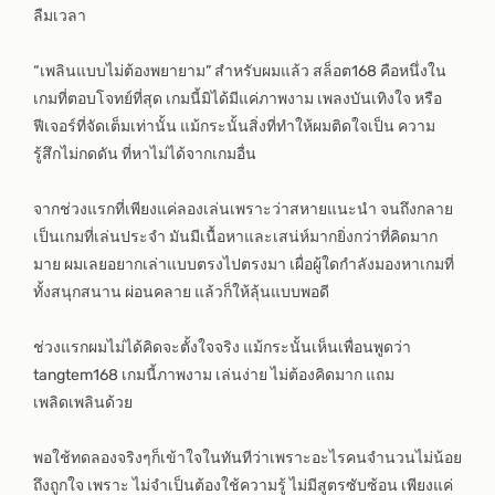
ลืมเวลา
“เพลินแบบไม่ต้องพยายาม” สำหรับผมแล้ว สล็อต168 คือหนึ่งใน
เกมที่ตอบโจทย์ที่สุด เกมนี้มิได้มีแค่ภาพงาม เพลงบันเทิงใจ หรือ
ฟีเจอร์ที่จัดเต็มเท่านั้น แม้กระนั้นสิ่งที่ทำให้ผมติดใจเป็น ความ
รู้สึกไม่กดดัน ที่หาไม่ได้จากเกมอื่น
จากช่วงแรกที่เพียงแค่ลองเล่นเพราะว่าสหายแนะนำ จนถึงกลาย
เป็นเกมที่เล่นประจำ มันมีเนื้อหาและเสน่ห์มากยิ่งกว่าที่คิดมาก
มาย ผมเลยอยากเล่าแบบตรงไปตรงมา เผื่อผู้ใดกำลังมองหาเกมที่
ทั้งสนุกสนาน ผ่อนคลาย แล้วก็ให้ลุ้นแบบพอดี
ช่วงแรกผมไม่ได้คิดจะตั้งใจจริง แม้กระนั้นเห็นเพื่อนพูดว่า
tangtem168 เกมนี้ภาพงาม เล่นง่าย ไม่ต้องคิดมาก แถม
เพลิดเพลินด้วย
พอใช้ทดลองจริงๆก็เข้าใจในทันทีว่าเพราะอะไรคนจำนวนไม่น้อย
ถึงถูกใจ เพราะ ไม่จำเป็นต้องใช้ความรู้ ไม่มีสูตรซับซ้อน เพียงแค่