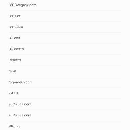
1688vegasx.com
168slot
168สล็อต
188bet
188betth
1xbetth
1xbit
1xgameth.com
77UFA
789pluss.com
789pluss.com
888pg