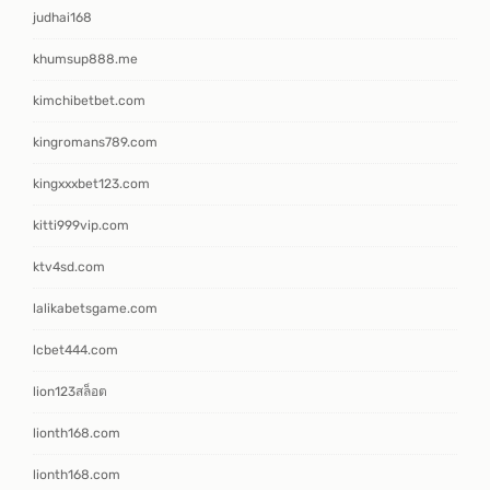
judhai168
khumsup888.me
kimchibetbet.com
kingromans789.com
kingxxxbet123.com
kitti999vip.com
ktv4sd.com
lalikabetsgame.com
lcbet444.com
lion123สล็อต
lionth168.com
lionth168.com