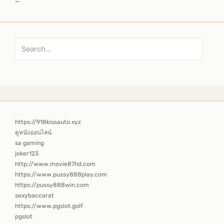
Search
for:
https://918kissauto.xyz
ดูหนังออนไลน์
sa gaming
joker123
http://www.movie87hd.com
https://www.pussy888play.com
https://pussy888win.com
sexybaccarat
https://www.pgslot.golf
pgslot