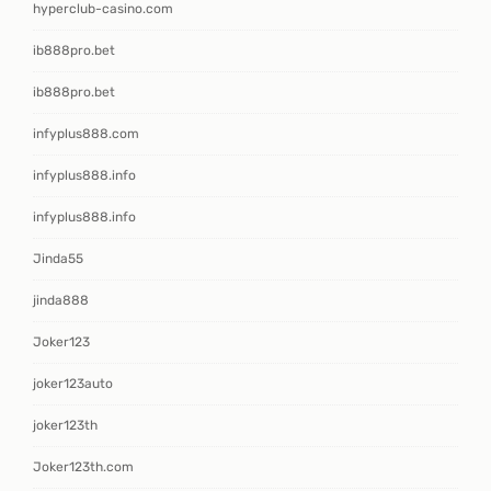
hyperclub-casino.com
ib888pro.bet
ib888pro.bet
infyplus888.com
infyplus888.info
infyplus888.info
Jinda55
jinda888
Joker123
joker123auto
joker123th
Joker123th.com