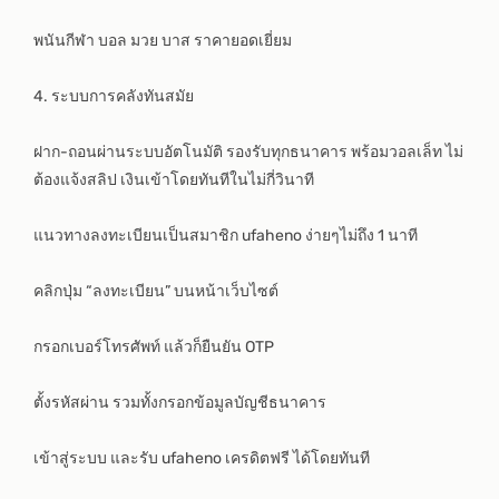
พนันกีฬา บอล มวย บาส ราคายอดเยี่ยม
4. ระบบการคลังทันสมัย
ฝาก-ถอนผ่านระบบอัตโนมัติ รองรับทุกธนาคาร พร้อมวอลเล็ท ไม่
ต้องแจ้งสลิป เงินเข้าโดยทันทีในไม่กี่วินาที
แนวทางลงทะเบียนเป็นสมาชิก ufaheno ง่ายๆไม่ถึง 1 นาที
คลิกปุ่ม “ลงทะเบียน” บนหน้าเว็บไซต์
กรอกเบอร์โทรศัพท์ แล้วก็ยืนยัน OTP
ตั้งรหัสผ่าน รวมทั้งกรอกข้อมูลบัญชีธนาคาร
เข้าสู่ระบบ และรับ ufaheno เครดิตฟรี ได้โดยทันที