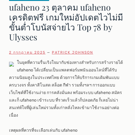
ufaheno 23 ตุลาคม ufaheno
เครดิตฟรี เกมใหม่อัปเดตไวไม่มี
ขั้นต่ำโบนัสจ่ายไว Top 78 by
Ulysses
2 กรกฎาคม 2025
—
PATRICK JOHNSON
ในยุคที่ความรื่นเริงใจมากับช่องทางสำหรับการสร้างรายได้
ufaheno ได้เปลี่ยนเป็นแพลตฟอร์มพนันออนไลน์ที่ได้รับ
ความนิยมสูงในประเทศไทย ด้วยการให้บริการเกมเดิมพันแบบ
ครบวงจร ทั้งคาสิโนสด สล็อต กีฬา รวมทั้งฯลฯ การออกแบบ
เว็บไซต์ที่ใช้งานง่าย การคลังมั่นคง พร้อมระบบ ufaheno สมัคร
และก็ ufaheno เข้าระบบ ที่รวดเร็วแล้วก็ปลอดภัย ก็เลยไม่น่า
สนเท่ห์ใจที่ผู้เล่นใหม่รวมทั้งเก่าหลั่งไหลเข้ามาใช้งานอย่างต่อ
เนื่อง
เหตุผลที่ควรที่จะเลือกเล่นกับ ufaheno