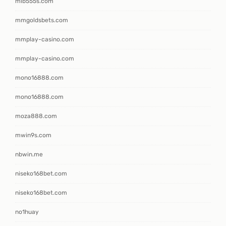
mib555s.com
mmgoldsbets.com
mmplay-casino.com
mmplay-casino.com
mono16888.com
mono16888.com
moza888.com
mwin9s.com
nbwin.me
niseko168bet.com
niseko168bet.com
no1huay