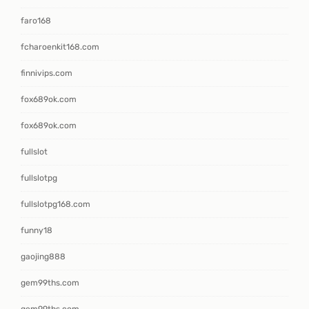
faro168
fcharoenkit168.com
finnivips.com
fox689ok.com
fox689ok.com
fullslot
fullslotpg
fullslotpg168.com
funny18
gaojing888
gem99ths.com