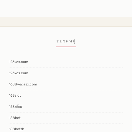
หมวดหมู่
123xos.com
123xos.com
1688vegasx.com
168slot
168สล็อต
188bet
188betth