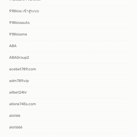
918kiss เข้าสู่ระบบ
918kissauto
918kissme
ABA
ABAGroup2
acebet789.com
adm789.vip
allbet24hr
allone745s.com
alot66
alot666