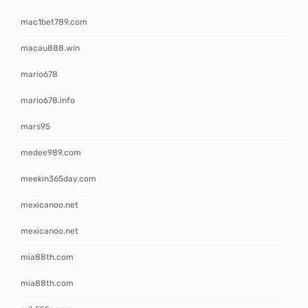
mac1bet789.com
macau888.win
mario678
mario678.info
mars95
medee989.com
meekin365day.com
mexicanoo.net
mexicanoo.net
mia88th.com
mia88th.com