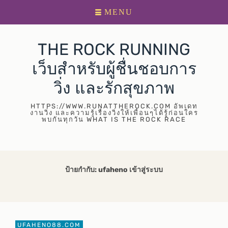
Primary
Skip
MENU
menu
to
content
THE ROCK RUNNING
เว็บสำหรับผู้ชื่นชอบการ
วิ่ง และรักสุขภาพ
HTTPS://WWW.RUNATTHEROCK.COM อัพเดท
งานวิ่ง และความรู้เรื่องวิ่งให้เพื่อนๆได้รู้ก่อนใคร
พบกันทุกวัน WHAT IS THE ROCK RACE
ป้ายกำกับ:
ufaheno เข้าสู่ระบบ
UFAHENO88.COM