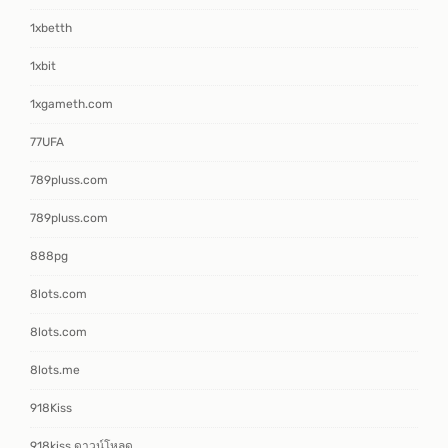
1xbetth
1xbit
1xgameth.com
77UFA
789pluss.com
789pluss.com
888pg
8lots.com
8lots.com
8lots.me
918Kiss
918kiss ดาวน์โหลด