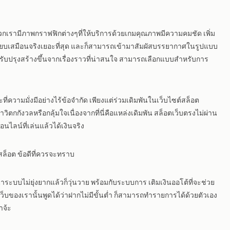
กเรามีภาพกราฟฟิกต่างๆที่ให้บริการด้วยเกมคุณภาพมีความคมชัด เพิ่ม
ยบเสมือนจริงเยอะที่สุด และก็สามารถเข้ามาสัมผัสบรรยากาศในรูปแบบ
ปรับปรุงสร้างขึ้นจากเรื่องราวที่น่าสนใจ สามารถเลือกแบบสำหรับการ
่ความมั่งมีอย่างไร้ข้อจำกัด เพียงแต่ร่วมเดิมพันในเว็บไซต์สล็อต
วิตกกังวลหรือกลุ้มใจเนื่องจากที่นี่คือแหล่งเดิมพัน สล็อตเว็บตรงไม่ผ่าน
นไลน์ที่เล่นแล้วได้เงินจริง
สล็อต ข้อดีที่ควรจะทราบ
ระบบไม่ยุ่งยากแล้วก็วุ่นวาย พร้อมกับระบบการ เติมเงินออโต้ที่จะช่วย
ว็บของเรานั้นพูดได้ว่าฝากไม่มีขั้นต่ำ ก็สามารถทำรายการได้ด้วยตัวเอง
าจ้ะ