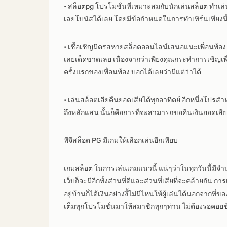
• สล็อตpg โปรโมชั่นที่เหมาะสมกับนักเล่นสล็อต ทำเล่นส
เลยโบนัสได้เลย โดยมีข้อกำหนดในการทำเทิร์นเพียงนี้
• เชื้อเชิญมิตรสหายสล็อตออนไลน์เสนอแนะเพื่อนพ้อง 
เลยเด็ดขาดเลย เนื่องจากว่าเพียงคุณกระทำการเชิญเพื
ครั้งแรกของเพื่อนพ้อง บอกได้เลยว่ามีแต่ว่าได้
• เล่นสล็อตเสียคืนยอดเสียได้ทุกอาทิตย์ อีกหนึ่งโปรสำ
ถึงหลักแสน นั้นก็คือการที่จะสามารถขอคืนเงินยอดเสีย 
พีจีสล็อต PG มีเกมให้เลือกเล่นอีกเพียบ
เกมสล็อต ในการเล่นเกมแนวนี้ แน่ๆว่าในทุกวันนี้มีจำ
เว็บก็จะมีอีกทั้งส่วนที่ดีและส่วนที่เสียที่จะคล้ายก
อยู่บ้านก็ได้เงินอย่างงี้ไม่มีไหนให้ผู้เล่นได้นอกจากที
เต็มทุกโปรโมชั่นมาให้สมาชิกทุกๆท่าน ไม่ต้องรอคอยช้าเ