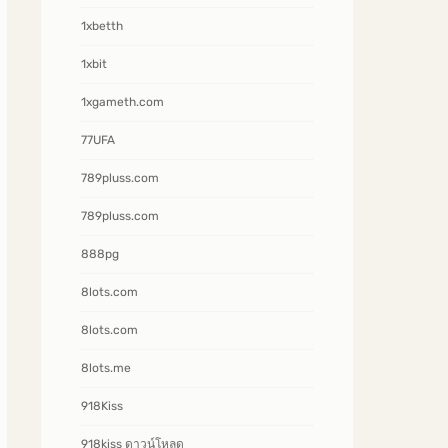
1xbetth
1xbit
1xgameth.com
77UFA
789pluss.com
789pluss.com
888pg
8lots.com
8lots.com
8lots.me
918Kiss
918kiss ดาวน์โหลด