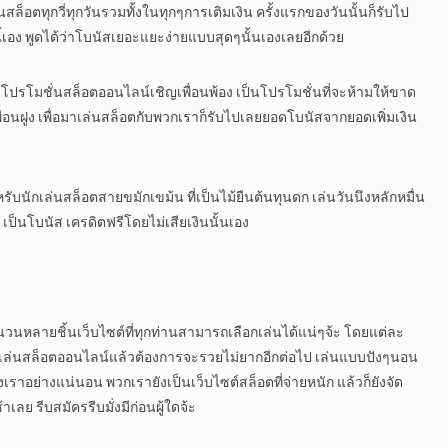
ล็อตทุกวี่ทุกวันรวมทั้งในทุกๆการเติมเงิน ครั้งแรกของวันนั้นก็รับไป
เอง พูดได้ว่าโบนัสเยอะแยะง่ายแบบสุดๆนั้นเองเลยอีกด้วย
โปรโมชั่นสล็อตออนไลน์เชิญเพื่อนพ้อง เป็นโปรโมชั่นที่จะห้ามให้ขาด
่อนฝูง เพื่อมาเล่นสล็อตกับพวกเราก็รับไปเลยยอดโบนัสจากยอดเพิ่มเงิน
หรับนักเล่นสล็อตสายขมักเขม้น ที่เป็นไม้ยืนต้นทุนดก เล่นวันนึงหลักหมื่น
เป็นโบนัส เครดิตฟรีโดยไม่เสียเงินนั้นเอง
นวนหลายชิ้นเว็บไซต์ที่ทุกท่านสามารถเลือกเล่นได้แน่ๆจ้ะ โดยแต่ละ
ัน การเล่นสล็อตออนไลน์แล้วต้องการจะรวยไม่ยากอีกต่อไป เล่นแบบปังๆนอน
่ของเราอย่างแน่นอน พวกเรายังเป็นเว็บไซต์สล็อตที่จ่ายหนัก แล้วก็ยังจัด
ลย รีบสมัครรีบมั่งมีก่อนผู้ใดจ้ะ