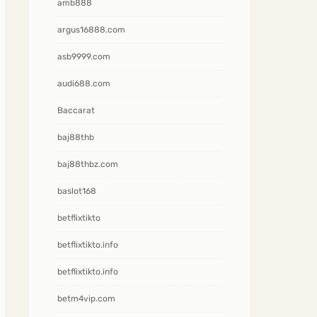
amb888
argus16888.com
asb9999.com
audi688.com
Baccarat
baj88thb
baj88thbz.com
baslot168
betflixtikto
betflixtikto.info
betflixtikto.info
betm4vip.com