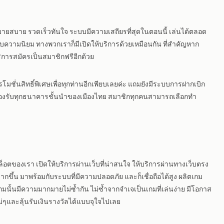
บายสบาย รวดเร็วทันใจ ระบบมีความเสถียรที่สุดในตอนนี้ เล่นได้ตลอด
รับความนิยม ทางพวกเราก็มีเปิดให้บริการด้วยเหมือนกัน ที่สำคัญหาก
ิการสมัครเป็นสมาชิกฟรีอีกด้วย
รโมชั่นสิทธิ์พิเศษเพื่อทุกท่านอีกเพียบเลยค่ะ แถมยังมีระบบการฝากเบิก
การรองรับทุกธนาคารชั้นนำของเมืองไทย สมาชิกทุกคนสามารถเลือกทำ
์สล็อตของเรา เปิดให้บริการผ่านเว็บที่น่าสนใจ ให้บริการผ่านทางเว็บตรง
ากขึ้น มาพร้อมกับระบบที่มีความปลอดภัย และก็เชื่อถือได้สูง ผลิตเกม
มนั้นมีความมากมายไม่ซ้ำกัน ไม่ซ้ำจากจำเจเป็นเกมที่เล่นง่าย มีโอกาส
่ๆและลุ้นรับเงินรางวัลได้แบบจุใจไปเลย