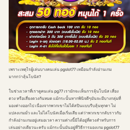
เพราะเหตุไรผู้เล่นบางคนเล่น pgslot77 เหมือนกำลังอ่านเกม
มากกว่าลุ้นโบนัส?
ในช่วงเวลาที่เราดูคนเล่น pg77 เรามักจะเห็นการลุ้นโบนัส เสี่ยง
ดวง หรือเสี่ยงดวงกันหมด แม้กระนั้นหากพินิจดีๆมันจะมีบางกลุ่มที่
มองต่างออกไป เนื่องจากพวกเขาไม่ได้สปินแบบรีบลุ้นทุกตา ไม่
แปลงเกมมั่ว และไม่ไล่โบนัสเมื่อเริ่มเสีย แต่ว่าพวกเขากลับราวกับ
กำลังอ่านเกมอยู่เสมอเวลา ความต่างนี้มิได้อยู่ที่ดวงสำหรับการ
เล่นอย่างเดียวนะครับ แม้กระนั้นมันอยู่ที่วิธีการมองเกม pgslot77