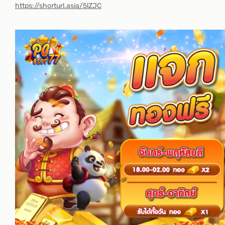
https://shorturl.asia/5lZJC