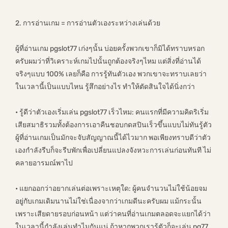
2. การอ่านเกม = การอ่านตัวเองระหว่างเล่นด้วย
ผู้ที่อ่านเกม pgslot77 เก่งๆนั้น บ่อยครั้งพวกเขาก็มิได้ทราบหรอก
ครับผมว่าที่วิเคราะห์เกมไปนั้นถูกต้องจริงๆไหม แต่สิ่งที่อ่านได้
จริงๆแบบ 100% เลยก็คือ การรู้ทันตัวเอง พวกเขาจะทราบเลยว่า
ในเวลานี้เป็นแบบไหน รู้สึกอย่างไร ทำให้ตัดสินใจได้นิ่งกว่า
• รู้ดีว่าตัวเองเริ่มเล่น pgslot77 เร็วไหม: คนแรกที่มีความคิดริเริ่ม
เสียสมาธิรวมทั้งต้องการเอาคืนชอบกดสปินเร็วขึ้นแบบไม่ทันรู้ตัว
ผู้ที่อ่านเกมเป็นมักจะจับสัญญาณนี้ได้ไวมาก พอเพียงทราบดีว่าตัว
เองกำลังรีบก็จะรีบพักเพื่อเปลี่ยนแปลงจังหวะการเล่นก่อนทันที ไม่
คลายอารมณ์พาไป
• แยกออกว่าอยากเล่นต่อเพราะเหตุใด: ผู้คนจำนวนไม่ใช้น้อยจม
อยู่กับเกมเดิมนานไม่ใช่เนื่องจากว่าเกมดีนะครับผม แม้กระนั้น
เพราะเสียดายรอบก่อนหน้า แต่ว่าคนที่อ่านเกมตลอดจะแยกได้ว่า
ในเวลานี้กำลังเล่นทำไมกันแน่ ถ้าหากพวกเรารู้ตัวก็จะเล่น pg77