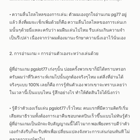
• ความลื่นไถลไหลของการเล่น: ตัวผมเองถูกใจอ่านเกม pg77 อยู่
แล้ว สิ่งที่ผมจะเช็กเพิ่มด้วยก็คือ ความลื่นไถลไหลของการเล่นเก
มนั้นๆด้วยนี่แหละครับว่า ผมฝืนเล่นไปไหม รีบเล่นเกินความจำ
เป็นรึเปล่า เนื่องจากว่าผมต้องมานะรักษาความนิ่งเอาไว้นั่นเอง
2. การอ่านเกม = การอ่านตัวเองระหว่างเล่นด้วย
ผู้ที่อ่านเกม pgslot77 เก่งๆนั้น บ่อยครั้งพวกเขาก็มิได้ทราบหรอก
ครับผมว่าที่วิเคราะห์เกมไปนั้นถูกต้องจริงๆไหม แต่สิ่งที่อ่านได้
จริงๆแบบ 100% เลยก็คือ การรู้ทันตัวเอง พวกเขาจะทราบเลยว่า
ในเวลานี้เป็นแบบไหน รู้สึกอย่างไร ทำให้ตัดสินใจได้นิ่งกว่า
• รู้ดีว่าตัวเองเริ่มเล่น pgslot77 เร็วไหม: คนแรกที่มีความคิดริเริ่ม
เสียสมาธิรวมทั้งต้องการเอาคืนชอบกดสปินเร็วขึ้นแบบไม่ทันรู้ตัว
ผู้ที่อ่านเกมเป็นมักจะจับสัญญาณนี้ได้ไวมาก พอเพียงทราบดีว่าตัว
เองกำลังรีบก็จะรีบพักเพื่อเปลี่ยนแปลงจังหวะการเล่นก่อนทันที ไม่
คลายอารมณ์พาไป