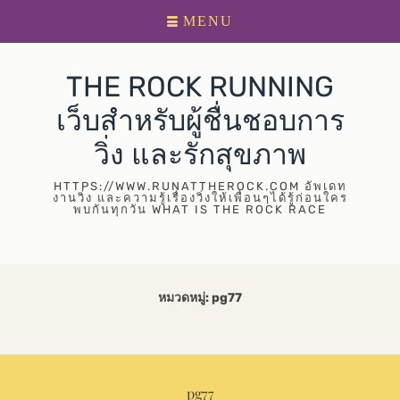
Primary
Skip
MENU
menu
to
content
THE ROCK RUNNING
เว็บสำหรับผู้ชื่นชอบการ
วิ่ง และรักสุขภาพ
HTTPS://WWW.RUNATTHEROCK.COM อัพเดท
งานวิ่ง และความรู้เรื่องวิ่งให้เพื่อนๆได้รู้ก่อนใคร
พบกันทุกวัน WHAT IS THE ROCK RACE
หมวดหมู่:
pg77
pg77