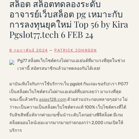
สล็อต สล็อตทดลองระดับ
อาจารย์เว็บสล็อต pg เหมาะกับ
การลงทุนยุคใหม่ Top 56 by Kira
Pgslot77.tech 6 FEB 24
8 กุมภาพันธ์ 2024
—
PATRICK JOHNSON
Pg77 สล็อตเว็บไซต์ตรงไม่ผ่านเอเย่นต์ที่มาแรงที่สุดในช่วง
เวลานี้ สมัครสมาชิกแล้วมาทดลองกันได้เลย!
มาบันเทิงใจกับการใช้บริการเว็บ pgslot กันเถอะขอรับ! เรา PG77
เป็นสล็อตเว็บไซต์ตรงไม่ผ่านเอเย่นต์ที่บอกเลยว่า มาแรงที่สุด
ขณะนี้แล้วครับ
asias128.com
ด้วยส่วนประกอบหลายๆอย่าง ไม่
ว่าจะเป็นความเป็นสล็อตเว็บไซต์ตรงแท้ 100% เว็บไซต์ตรงที่ได้
รับลิขสิทธิ์แท้จากค่ายเกมชั้นนำระดับโลกอย่างพีจีสล็อต มีเกม
สล็อตออนไลน์เยอะมากมากมายก่ายกองกว่า 2,000 เกมเปิดให้
บริการ