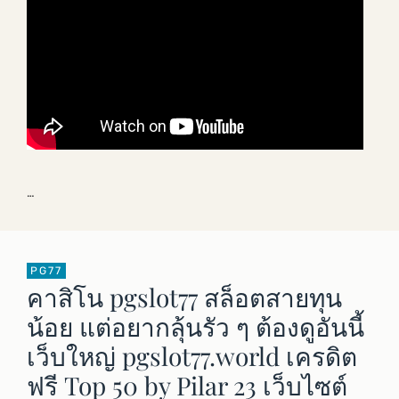
…
PG77
คาสิโน pgslot77 สล็อตสายทุน
น้อย แต่อยากลุ้นรัว ๆ ต้องดูอันนี้
เว็บใหญ่ pgslot77.world เครดิต
ฟรี Top 50 by Pilar 23 เว็บไซต์