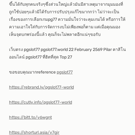
ขึ้นได้กับทุกคนจริงๆซึ่งส่วนใหญ่แล้วมันมีสาเหตุมาจากมุมมองที่
ถูกใช้บ่อยๆแล้วมิได้รับการปรับปรุงแก้ไขมากกว่า ไม่ว่าจะเป็น
เรื่องของการเลือกเกมpg77 ความมั่นใจว่าจะคุมเกมได้ หรือการให้
ความเอาใจใส่กับการจัดการงบไม่เพียงพอก็ตาม แต่เมื่อคุณมอง
เห็นจุดบกพร่องนี้แล้ว คุณก็จะไม่พลาดอีกแน่ๆขอรับ
เว็บตรง pgslot77 pgslot77.world 22 February 2569 Pilar คาสิโน
ออนไลน์ pgslot77 ที่ฮิตที่สุด Top 27
ขอขอบคุณมากreference
pgslot77
https://rebrand.ly/pgslot77-world
https://cutly.info/pgslot77-world
https://bitt.to/v6wgnt
https://shorturl.asia/y7gjr