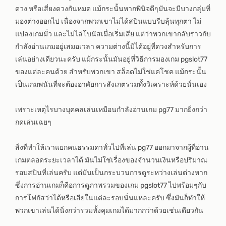
ดวง หรือเสี่ยงดวงกันหมด แม้กระนั้นหากพินิจดีๆมันจะมีบางกลุ่มที่
มองต่างออกไป เนื่องจากพวกเขาไม่ได้สปินแบบรีบลุ้นทุกตา ไม่
แปลงเกมมั่ว และไม่ไล่โบนัสเมื่อเริ่มเสีย แต่ว่าพวกเขากลับราวกับ
กำลังอ่านเกมอยู่เสมอเวลา ความต่างนี้มิได้อยู่ที่ดวงสำหรับการ
เล่นอย่างเดียวนะครับ แม้กระนั้นมันอยู่ที่วิธีการมองเกม pgslot77
ของแต่ละคนด้วย สำหรับพวกเขา สล็อตไม่ใช่แค่โชค แม้กระนั้น
เป็นเกมพนันที่จะต้องอาศัยการสังเกตรวมทั้งวิเคราะห์ด้วยนั่นเอง
เพราะเหตุไรบางบุคคลเล่นเหมือนกำลังอ่านเกม pg77 มากยิ่งกว่า
กดเล่นเฉยๆ
สิ่งที่ทำให้เราแยกคนธรรมดาทั่วไปที่เล่น pg77 ออกมาจากผู้ที่อ่าน
เกมตลอดระยะเวลาได้ มันไม่ใช่เรื่องของจำนวนเงินหรือปริมาณ
รอบสปินที่เล่นครับ แต่มันเป็นกระบวนการดูระหว่างเล่นต่างหาก
ซึ่งการอ่านเกมก็คือการดูภาพรวมของเกม pgslot77 ไปพร้อมๆกับ
การโฟกัสว่าได้หรือเสียในแต่ละรอบนั่นแหละครับ ซึ่งมันก็ทำให้
พวกเขาเล่นได้นิ่งกว่ารวมทั้งคุมเกมได้มากกว่าด้วยเช่นเดียวกัน