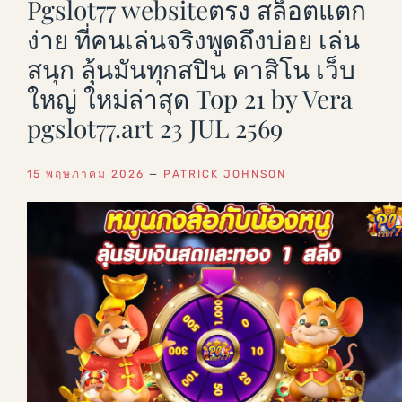
Pgslot77 websiteตรง สล็อตแตก
ง่าย ที่คนเล่นจริงพูดถึงบ่อย เล่น
สนุก ลุ้นมันทุกสปิน คาสิโน เว็บ
ใหญ่ ใหม่ล่าสุด Top 21 by Vera
pgslot77.art 23 JUL 2569
15 พฤษภาคม 2026
—
PATRICK JOHNSON