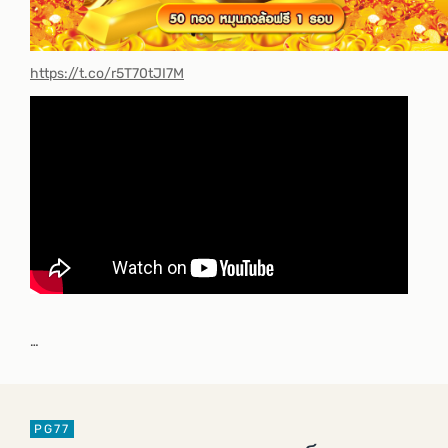
https://t.co/r5T70tJI7M
…
PG77