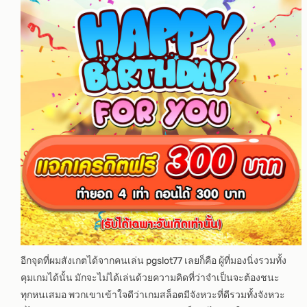
อีกจุดที่ผมสังเกตได้จากคนเล่น pgslot77 เลยก็คือ ผู้ที่มองนิ่งรวมทั้ง
คุมเกมได้นั้น มักจะไม่ได้เล่นด้วยความคิดที่ว่าจำเป็นจะต้องชนะ
ทุกหนเสมอ พวกเขาเข้าใจดีว่าเกมสล็อตมีจังหวะที่ดีรวมทั้งจังหวะ