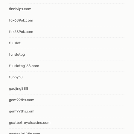
finnivips.com
fox689ok.com
fox689ok.com
fullslot
fullslotpg
fullslotpg168.com
funny18
gaojing888
gem99ths.com
gem99ths.com
goatbetroyalcasino.com