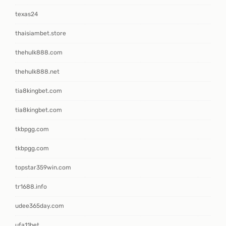
texas24
thaisiambet.store
thehulk888.com
thehulk888.net
tia8kingbet.com
tia8kingbet.com
tkbpgg.com
tkbpgg.com
topstar359win.com
tr1688.info
udee365day.com
ufa11bet