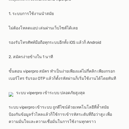
1. ระบบการใช้งานนำสมัย
ไม่ต้องโหลดแอป เล่นผ่านเว็บไซต์ได้เลย
รองรับโทรศัพท์มือถือทุกระบบอีกทั้ง iOS แล้วก็ Android
2. สมัครง่ายข้างใน 1 นาที
ขั้นตอน viperpro สมัคร ทำเป็นง่ายเพียงแค่ไม่กี่คลิก เพียงกรอก
เบอร์โทร รับรอง OTP แล้วก็ตั้งรหัสผ่านก็เริ่มใช้งานได้โดยทันที
ระบบ viperpro เข้าระบบ ปลอดภัยสูงสุด
ระบบ viperpro เข้าระบบ ถูกดีไซน์ด้วยเทคโนโลยีที่ล้ำสมัย
ป้องกันข้อมูลรั่วไหลแล้วก็ใช้การเข้ารหัสระดับที่ถือว่าสูง เพื่อ
ความมั่นใจและความเชื่อมั่นในการใช้งานทุกคราว