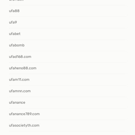
ufa88
ufa9
ufabet
ufabomb
ufad168.com
ufaheno88.com
ufam11.com
ufamnn.com
ufanance
ufanance789.com
ufasocietyth.com