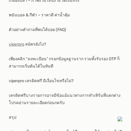
เกมยิงปลา – ภาพงาม เล่นง่าย ได้เงินจริง
พนันบอล & กีฬา – ราคาดี ค่าน้ำคุ้ม
ตัวอย่างคำถามที่พบได้บ่อย (FAQ)
viperpro
สมัครยังไง?
เพียงคลิก “ลงทะเบียน” กรอกข้อมูลฐานราก รวมทั้งรับรอง OTP ก็
สามารถเริ่มต้นได้ในทันที
viperpro เครดิตฟรี มีเงื่อนไขหรือไม่?
เครดิตฟรีบางรายการอาจมีข้อแม้แนวทางการทำเทิร์นที่แตกต่าง
โปรดอ่านรายละเอียดก่อนกดรับ
สรุป