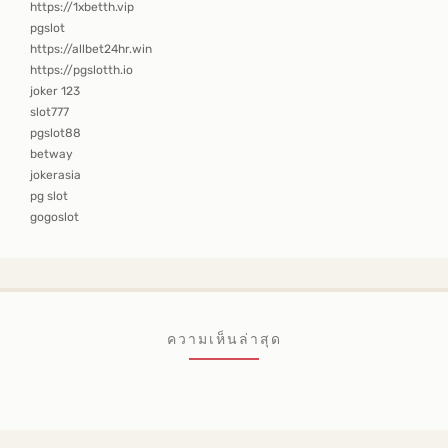
https://1xbetth.vip
pgslot
https://allbet24hr.win
https://pgslotth.io
joker 123
slot777
pgslot88
betway
jokerasia
pg slot
gogoslot
ความเห็นล่าสุด