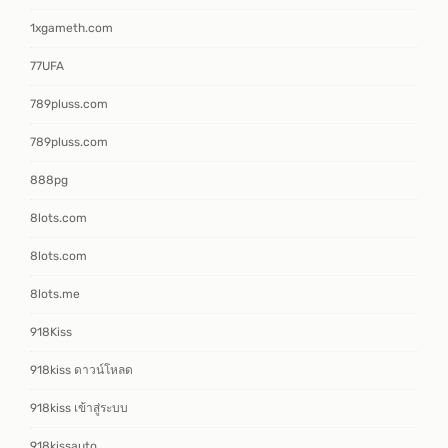
1xgameth.com
77UFA
789pluss.com
789pluss.com
888pg
8lots.com
8lots.com
8lots.me
918Kiss
918kiss ดาวน์โหลด
918kiss เข้าสู่ระบบ
918kissauto