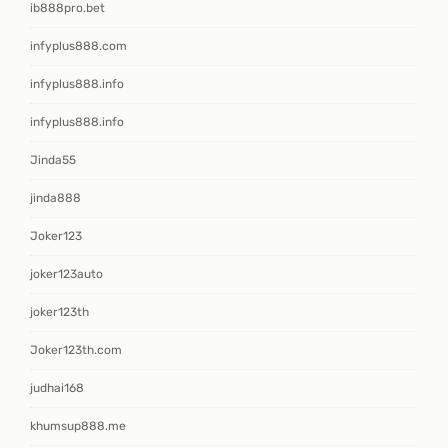
ib888pro.bet
infyplus888.com
infyplus888.info
infyplus888.info
Jinda55
jinda888
Joker123
joker123auto
joker123th
Joker123th.com
judhai168
khumsup888.me