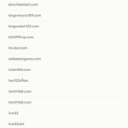
kimchibetbet.com
kingromans789.com
kingxxxbet123.com
kitti999vip.com
ktv4sd.com
lalikabetsgame.com
lcbet444.com
lion123สล็อต
lionth168.com
lionth168.com
live22
live22slot