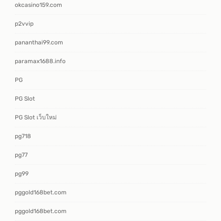
okcasino159.com
p2vvip
pananthai99.com
paramax1688.info
PG
PG Slot
PG Slot เว็บใหม่
pg718
pg77
pg99
pggold168bet.com
pggold168bet.com