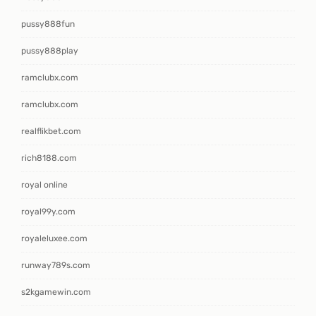
pussy888fun
pussy888play
ramclubx.com
ramclubx.com
realflikbet.com
rich8188.com
royal online
royal99y.com
royaleluxee.com
runway789s.com
s2kgamewin.com