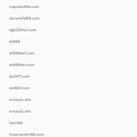
cupcake88x.com
daruma1688.com
dgb222hot.com
dr888
dr888bet.com
dr888bet.com
du2477.com
ek4567.com
erisauto.site
erisauto.site
faro168
fcharoenkit168.com