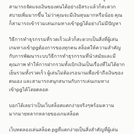
สามารถจัดแจงเงินของตนได้อย่างอิสระแล้วก็สะดวก
สบายเพิ่มมากขึ้น ไม่ว่าคุณจะมีเงินทุนมากหรือน้อย คุณ
ก็สามารถเข้าร่วมเล่นเกมทางเข้าpgได้อย่างไม่มีปัญหา
วิธีการทำธุรกรรมที่รวดเร็วแล้วก็สะดวกเป็นสิ่งที่ผู้เล่น
เกมทางเข้าpgต้องการของทุกคน สล็อตให้ความสำคัญ
กับการพัฒนาระบบวิธีการทำธุรกรรมที่นำสมัยและมี
คุณภาพ ทำให้การฝากรวมทั้งเบิกเงินเป็นเรื่องที่ไม่ได้ยาก
เย็นรวมทั้งรวดเร็ว ผู้เล่นไม่ต้องรอนานเพื่อเข้าถึงเงินของ
ตนเอง และสามารถสนุกสนานกับการเล่นเกมทาง
เข้าpgได้โดยตลอด
บอกได้เลยว่าเป็นเว็บสล็อตแตกง่ายจริงๆพร้อมความ
มากมายหลากหลายของเกมสล็อต
เว็บทดลองเล่นสล็อต pgที่แตกง่ายเป็นสิ่งสำคัญที่ผู้เล่น