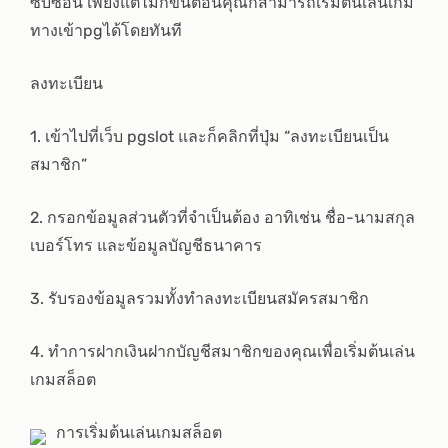
ซับซ้อน เพียงแต่ไม่กี่ขั้นตอนคุณก็สามารถเริ่มต้นเล่นเกม
ทางเข้าpgได้โดยทันที
ลงทะเบียน
1. เข้าไปที่เว็บ pgslot และก็คลิกที่ปุ่ม “ลงทะเบียนเป็น
สมาชิก”
2. กรอกข้อมูลส่วนตัวที่จำเป็นต้อง อาทิเช่น ชื่อ-นามสกุล
เบอร์โทร และข้อมูลบัญชีธนาคาร
3. รับรองข้อมูลรวมทั้งทำลงทะเบียนสมัครสมาชิก
4. ทำการฝากเงินฝากบัญชีสมาชิกของคุณเพื่อเริ่มต้นเล่น
เกมสล็อต
การเริ่มต้นเล่นเกมสล็อต