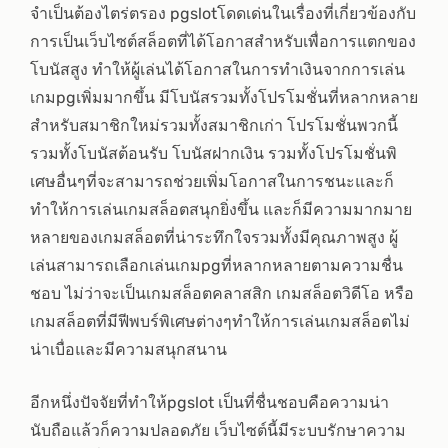
จำเป็นต้องไตร่ตรอง pgslotโดดเด่นในเรื่องที่เกี่ยวข้องกับ
การเป็นเว็บไซต์สล็อตที่ได้โอกาสสำหรับเพื่อการแตกของ
โบนัสสูง ทำให้ผู้เล่นได้โอกาสในการทำเงินจากการเล่น
เกมpgเพิ่มมากขึ้น มีโบนัสรวมทั้งโปรโมชั่นที่หลากหลาย
สำหรับสมาชิกใหม่รวมทั้งสมาชิกเก่า โปรโมชั่นพวกนี้
รวมทั้งโบนัสต้อนรับ โบนัสฝากเงิน รวมทั้งโปรโมชั่นพิ
เศษอื่นๆที่จะสามารถช่วยเพิ่มโอกาสในการชนะและก็
ทำให้การเล่นเกมสล็อตสนุกยิ่งขึ้น และก็มีความมากมาย
หลายของเกมสล็อตที่น่าระทึกใจรวมทั้งมีคุณภาพสูง ผู้
เล่นสามารถเลือกเล่นเกมpgที่หลากหลายตามความชื่น
ชอบ ไม่ว่าจะเป็นเกมสล็อตคลาสสิก เกมสล็อตวิดีโอ หรือ
เกมสล็อตที่มีฟีพบร์พิเศษต่างๆทำให้การเล่นเกมสล็อตไม่
น่าเบื่อและมีความสนุกสนาน
อีกหนึ่งปัจจัยที่ทำให้pgslot เป็นที่ชื่นชอบคือความน่า
นับถือแล้วก็ความปลอดภัย เว็บไซต์นี้มีระบบรักษาความ