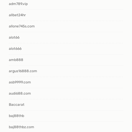
adm789.vip
allbet24hr
allone745s.com
alot66
alot666
amb888
argus16888.com
asb9999.com
audi688.com
Baccarat
baj88thb
baj88thbz.com