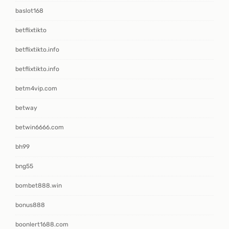
baslot168
betflixtikto
betflixtikto.info
betflixtikto.info
betm4vip.com
betway
betwin6666.com
bh99
bng55
bombet888.win
bonus888
boonlert1688.com