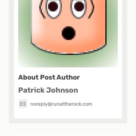
About Post Author
Patrick Johnson
noreply@runattherock.com