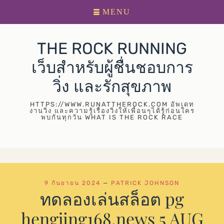
Primary
Skip
MENU
menu
to
content
THE ROCK RUNNING
เว็บสำหรับผู้ชื่นชอบการ
วิ่ง และรักสุขภาพ
HTTPS://WWW.RUNATTHEROCK.COM อัพเดท
งานวิ่ง และความรู้เรื่องวิ่งให้เพื่อนๆได้รู้ก่อนใคร
พบกันทุกวัน WHAT IS THE ROCK RACE
9 กันยายน 2024
—
PATRICK JOHNSON
ทดลองเล่นสล็อต pg
hengjing168.news 5 AUG