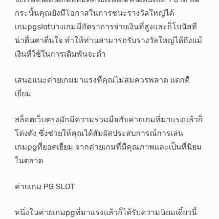
กระนั้นคุณยังมีโอกาสในการชนะรางวัลใหญ่ได้
เกมpgslotบางเกมมีอัตราการจ่ายเงินที่สูงและก็โบนัสที่
น่าตื่นตาตื่นใจ ทำให้ท่านสามารถรับรางวัลใหญ่ได้ถึงแม้
เงินที่ใช้ในการเดิมพันจะต่ำ
เสนอแนะค่ายเกมมาแรงที่คุณไม่สมควรพลาด แตกดี
เยี่ยม
สล็อตเว็บตรงมักมีความร่วมมือกับค่ายเกมที่มาแรงแล้วก็
โด่งดัง ซึ่งช่วยให้คุณได้สัมผัสประสบการณ์การเล่น
เกมpgที่ยอดเยี่ยม จากค่ายเกมที่มีคุณภาพและเป็นที่นิยม
ในตลาด
ค่ายเกม PG SLOT
หนึ่งในค่ายเกมpgที่มาแรงแล้วก็ได้รับความนิยมเดี๋ยวนี้