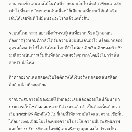
สามารถเข้าเล่นเกมได้ในทันทีจากหน้าเว็บไซต์หลัก เพียงแต่คลิก
เข้าไปที่หมวด “ทดสอบเล่นสล็อต” ก็เลือกเกมที่อยากได้แล้วเริ่ม
เล่นได้เลยทันที ไม่มีพันธะอะไรก็แล้วแต่ทั้งสิ้น
ระบบนี้เหมาะสมอย่างยิ่งสำหรับผู้เล่นที่อยากเรียนรู้เกมก่อน
ต้องการรู้ว่าเกมที่กำลังได้รับความนิยมมันเล่นยังไง หรืออยากลอง
สูตรสล็อต ว่าใช้ได้จริงไหม โดยที่ยังไม่ต้องเสียเงินเสียทองจริง ซึ่ง
ผมคิดว่าเป็นการเริ่มต้นที่หลักแหลมจริงๆมากๆโดยยิ่งไปกว่านั้น
สำหรับมือใหม่
ถ้าหากอยากเล่นสล็อตเว็บไซต์ตรงได้เงินจริง ทดลองเล่นสล็อต
คือตัวเลือกที่ยอดเยี่ยม
จากประสบการณ์ของผมที่ได้ทดลองเล่นสล็อตออนไลน์กับนานา
ประการเว็บไซต์ ตลอดหลายปีล่วงมาแล้ว จำเป็นต้องเห็นด้วยว่า
เว็บ sretthi99 คือหนึ่งในไม่กี่เว็บที่ให้ความมั่นใจและความเชื่อมั่น
ได้อย่างเต็มเปี่ยมในเรื่องของความโปร่งใส ความมีประสิทธิภาพ
และก็การบริการที่ตอบโจทย์ผู้เล่นจริงๆทุกมุมมอง ไม่ว่าจะเป็น