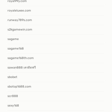
royal99y.com
royaleluxee.com
runway789s.com
s2kgamewin.com
sagame
sagame168
sagame168th.com
sawan888 เครดิตฟรี
sbobet
sbotop1688.com
scr888
sexy168