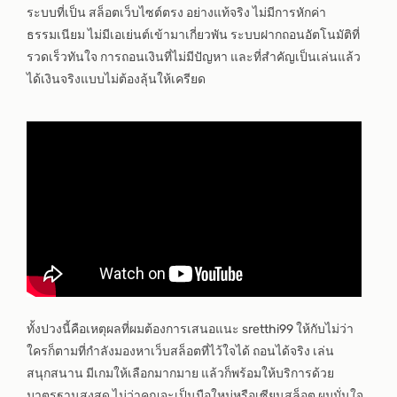
ระบบที่เป็น สล็อตเว็บไซต์ตรง อย่างแท้จริง ไม่มีการหักค่า
ธรรมเนียม ไม่มีเอเย่นต์เข้ามาเกี่ยวพัน ระบบฝากถอนอัตโนมัติที่
รวดเร็วทันใจ การถอนเงินที่ไม่มีปัญหา และที่สำคัญเป็นเล่นแล้ว
ได้เงินจริงแบบไม่ต้องลุ้นให้เครียด
ทั้งปวงนี้คือเหตุผลที่ผมต้องการเสนอแนะ sretthi99 ให้กับไม่ว่า
ใครก็ตามที่กำลังมองหาเว็บสล็อตที่ไว้ใจได้ ถอนได้จริง เล่น
สนุกสนาน มีเกมให้เลือกมากมาย แล้วก็พร้อมให้บริการด้วย
มาตรฐานสูงสุด ไม่ว่าคุณจะเป็นมือใหม่หรือเซียนสล็อต ผมมั่นใจ