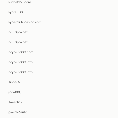
hubbet168.com
hydra888
hyperclub-casino.com
ib888pro.bet
ib888pro.bet
infyplus888.com
infyplus888.info
infyplus888.info
Jinda55
jinda888
Joker123
joker123auto