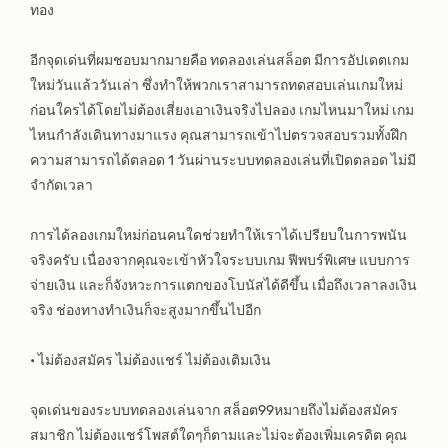
ทอง
อีกจุดเด่นที่ผมชอบมากมายคือ ทดลองเล่นสล็อต มีการอัปเดตเกม
ใหม่วันแล้ววันเล่า ซึ่งทำให้พวกเราสามารถทดสอบเล่นเกมใหม่
ก่อนใครได้โดยไม่ต้องเสี่ยงเอาเงินจริงไปลอง เกมไหนมาใหม่ เกม
ไหนกำลังเดินทางมาแรง คุณสามารถเข้าไปตรวจสอบรวมทั้งฝึก
ความสามารถได้ตลอด 1 วันผ่านระบบทดลองเล่นที่เปิดตลอด ไม่มี
จำกัดเวลา
การได้ลองเกมใหม่ก่อนคนใดช่วยทำให้เราได้เปรียบในการพนัน
จริงครับ เนื่องจากคุณจะเข้าหัวใจระบบเกม ฟีพบร์พิเศษ แบบการ
จ่ายเงิน และก็จังหวะการแตกของโบนัสได้ดีขึ้น เมื่อถึงเวลาลงเงิน
จริง ช่องทางทำเงินก็จะสูงมากขึ้นไปอีก
• ไม่ต้องสมัคร ไม่ต้องแชร์ ไม่ต้องเติมเงิน
จุดเด่นของระบบทดลองเล่นจาก สล็อต99หมายถึงไม่ต้องสมัคร
สมาชิก ไม่ต้องแชร์โพสต์ใดๆก็ตามและไม่จะต้องเพิ่มเครดิต คุณ