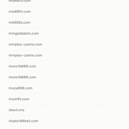
mia88th.com
mia88th.com
mib555s.com
mmgoldsbets.com
mmplay-casino.com
mmplay-casino.com
mono16888.com
mono16888.com
moza888.com
mwin9s.com
nbwin.me
niseko168bet.com