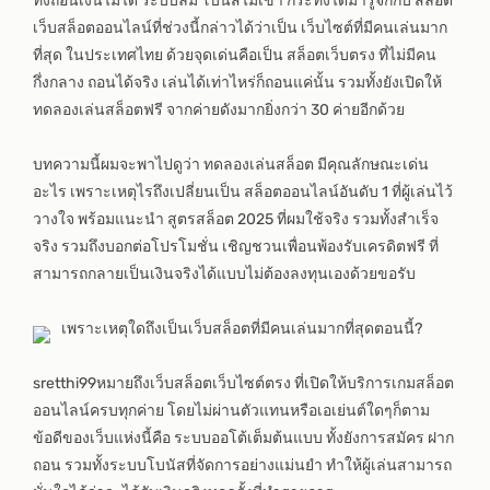
ทั้งถอนเงินไม่ได้ ระบบล่ม โบนัสไม่เข้า กระทั่งได้มารู้จักกับ สล็อต
เว็บสล็อตออนไลน์ที่ช่วงนี้กล่าวได้ว่าเป็น เว็บไซต์ที่มีคนเล่นมาก
ที่สุด ในประเทศไทย ด้วยจุดเด่นคือเป็น สล็อตเว็บตรง ที่ไม่มีคน
กึ่งกลาง ถอนได้จริง เล่นได้เท่าไหร่ก็ถอนแค่นั้น รวมทั้งยังเปิดให้
ทดลองเล่นสล็อตฟรี จากค่ายดังมากยิ่งกว่า 30 ค่ายอีกด้วย
บทความนี้ผมจะพาไปดูว่า ทดลองเล่นสล็อต มีคุณลักษณะเด่น
อะไร เพราะเหตุไรถึงเปลี่ยนเป็น สล็อตออนไลน์อันดับ 1 ที่ผู้เล่นไว้
วางใจ พร้อมแนะนำ สูตรสล็อต 2025 ที่ผมใช้จริง รวมทั้งสำเร็จ
จริง รวมถึงบอกต่อโปรโมชั่น เชิญชวนเพื่อนพ้องรับเครดิตฟรี ที่
สามารถกลายเป็นเงินจริงได้แบบไม่ต้องลงทุนเองด้วยขอรับ
เพราะเหตุใดถึงเป็นเว็บสล็อตที่มีคนเล่นมากที่สุดตอนนี้?
sretthi99หมายถึงเว็บสล็อตเว็บไซต์ตรง ที่เปิดให้บริการเกมสล็อต
ออนไลน์ครบทุกค่าย โดยไม่ผ่านตัวแทนหรือเอเย่นต์ใดๆก็ตาม
ข้อดีของเว็บแห่งนี้คือ ระบบออโต้เต็มต้นแบบ ทั้งยังการสมัคร ฝาก
ถอน รวมทั้งระบบโบนัสที่จัดการอย่างแม่นยำ ทำให้ผู้เล่นสามารถ