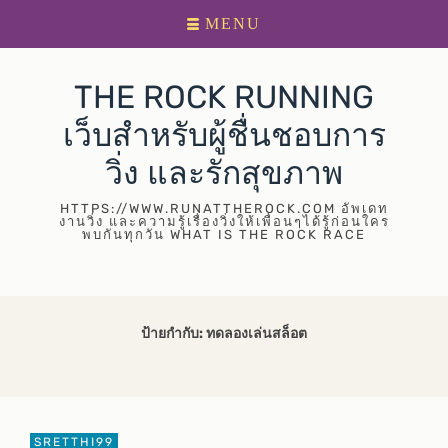
Primary
Skip
MENU
menu
to
content
THE ROCK RUNNING
เว็บสำหรับผู้ชื่นชอบการ
วิ่ง และรักสุขภาพ
HTTPS://WWW.RUNATTHEROCK.COM อัพเดท
งานวิ่ง และความรู้เรื่องวิ่งให้เพื่อนๆได้รู้ก่อนใคร
พบกันทุกวัน WHAT IS THE ROCK RACE
ป้ายกำกับ:
ทดลองเล่นสล็อต
SRETTHI99