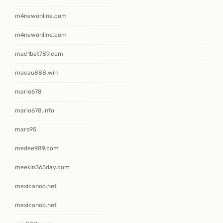
m4newonline.com
m4newonline.com
mac1bet789.com
macau888.win
mario678
mario678.info
mars95
medee989.com
meekin365day.com
mexicanoo.net
mexicanoo.net