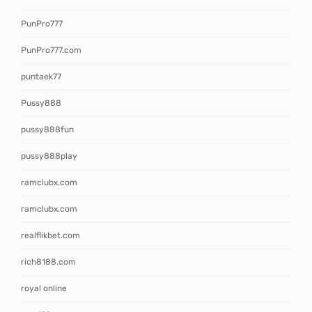
PunPro777
PunPro777.com
puntaek77
Pussy888
pussy888fun
pussy888play
ramclubx.com
ramclubx.com
realflikbet.com
rich8188.com
royal online