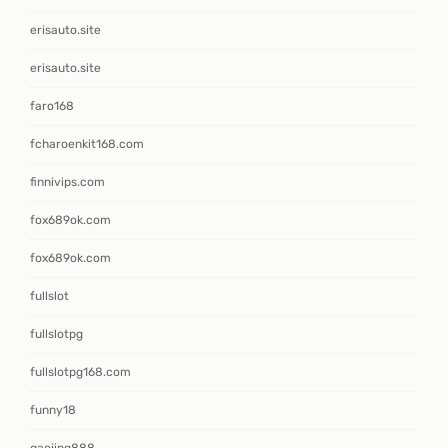
erisauto.site
erisauto.site
faro168
fcharoenkit168.com
finnivips.com
fox689ok.com
fox689ok.com
fullslot
fullslotpg
fullslotpg168.com
funny18