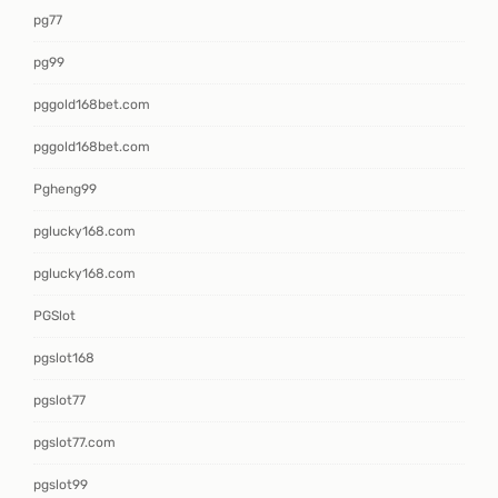
pg77
pg99
pggold168bet.com
pggold168bet.com
Pgheng99
pglucky168.com
pglucky168.com
PGSlot
pgslot168
pgslot77
pgslot77.com
pgslot99