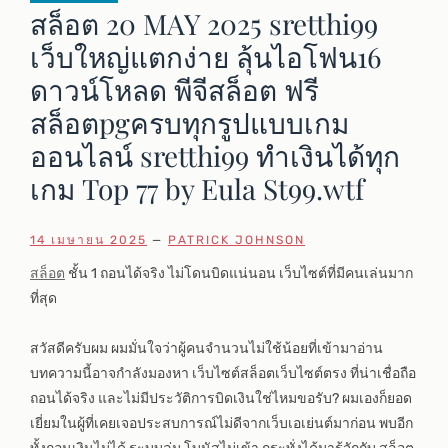
สล็อต 20 MAY 2025 sretthi99
เว็บใหญ่แตกง่าย ลุ้นไอโฟน16
ดาวน์โหลด พีจีสล็อต ฟรี
สล็อตpgครบทุกรูปแบบเกม
ออนไลน์ sretthi99 ทำเงินได้ทุก
เกม Top 77 by Eula St99.wtf
14 เมษายน 2025
—
PATRICK JOHNSON
สล็อต
ชั้น 1 ถอนได้จริง ไม่โดนบิดแน่นอน เว็บไซต์ที่มีคนเล่นมาก
ที่สุด
สวัสดีครับผม ผมมั่นใจว่าผู้คนจำนวนไม่ใช้น้อยที่เข้ามาอ่าน
บทความนี้อาจกำลังมองหา เว็บไซต์สล็อตเว็บไซต์ตรง ที่น่าเชื่อถือ
ถอนได้จริง และไม่มีประวัติการบิดเงินใช่ไหมขอรับ? ผมเองก็ยอด
เยี่ยมในผู้ที่เคยเจอประสบการณ์ไม่ดีจากเว็บเอเย่นต์มาก่อน พบอีก