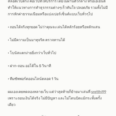
สล็อตเว็บตรง คือเว็บที่ให้บริการโดยไม่ผ่านตัวกลาง หรือเอเย่นต์
ทำให้แนวทางการทำธุรกรรมต่างๆเร็วทันใจ ปลอดภัย รวมทั้งไม่มี
การหักค่าธรรมเนียมหรือแบ่งเปอร์เซ็นต์แบบเว็บทั่วๆไป
• ถอนได้จริงทุกยอด ไม่ว่าคุณจะเล่นได้หลักร้อยหรือหลักแสน
• ไม่มีความเป็นมาทุจริต ตรวจทานได้
• โบนัสแตกง่ายยิ่งกว่าเว็บทั่วไป
• ฝาก-ถอน ออโต้ใน 5 วินาที
• ทีมซัพพอร์ตออนไลน์ตลอด 1 วัน
ผมเองเคยทดลองหลายเว็บ แต่ว่าสุดท้ายก็ย้ายมาเล่นที่
sretthi99
เพราะถอนเงินได้จริง ไม่มีปัญหา และไม่โดนบิดแม้กระทั้งครั้ง
เดียว