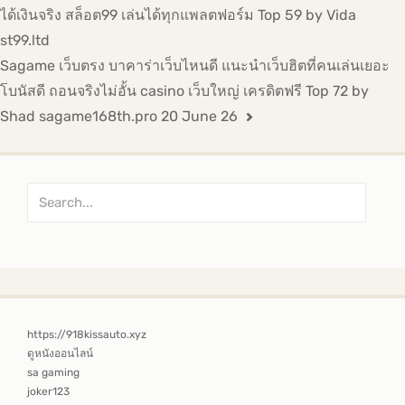
ได้เงินจริง สล็อต99 เล่นได้ทุกแพลตฟอร์ม Top 59 by Vida
st99.ltd
Sagame เว็บตรง บาคาร่าเว็บไหนดี แนะนำเว็บฮิตที่คนเล่นเยอะ
โบนัสดี ถอนจริงไม่อั้น casino เว็บใหญ่ เครดิตฟรี Top 72 by
Shad sagame168th.pro 20 June 26
Search
for:
https://918kissauto.xyz
ดูหนังออนไลน์
sa gaming
joker123