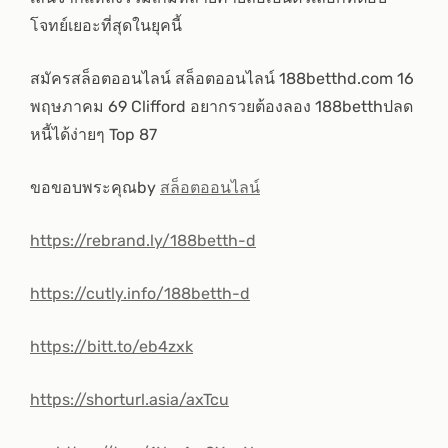
โจทย์เยอะที่สุดในยุคนี้
สมัครสล็อตออนไลน์ สล็อตออนไลน์ 188betthd.com 16
พฤษภาคม 69 Clifford อยากรวยต้องลอง 188betthปลด
หนี้ได้ง่ายๆ Top 87
ขอขอบพระคุณby
สล็อตออนไลน์
https://rebrand.ly/188betth-d
https://cutly.info/188betth-d
https://bitt.to/eb4zxk
https://shorturl.asia/axTcu