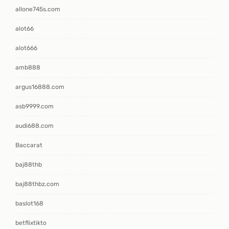
allone745s.com
alot66
alot666
amb888
argus16888.com
asb9999.com
audi688.com
Baccarat
baj88thb
baj88thbz.com
baslot168
betflixtikto