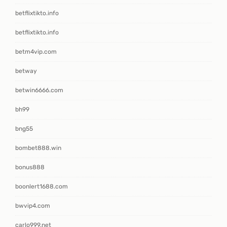
betflixtikto.info
betflixtikto.info
betm4vip.com
betway
betwin6666.com
bh99
bng55
bombet888.win
bonus888
boonlert1688.com
bwvip4.com
carlo999.net