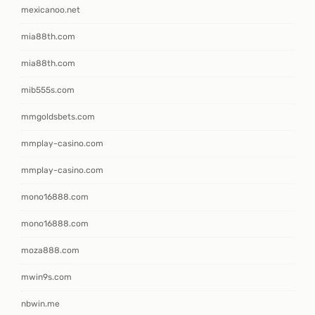
mexicanoo.net
mia88th.com
mia88th.com
mib555s.com
mmgoldsbets.com
mmplay-casino.com
mmplay-casino.com
mono16888.com
mono16888.com
moza888.com
mwin9s.com
nbwin.me