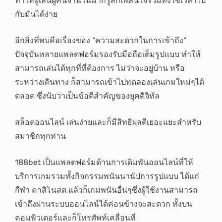
ทำให้ผู้เล่นผู้คนจำนวนมากรู้สึกเพลินใจรวมทั้งใช้เวลาไป
กับมันได้ง่าย
อีกสิ่งที่พบคือเรื่องของ “ความสะดวกในการเข้าถึง”
ปัจจุบันหลายแพลตฟอร์มรองรับมือถือเต็มรูปแบบ ทำให้
สามารถเล่นได้ทุกที่ที่ต้องการ ไม่ว่าจะอยู่บ้าน หรือ
ระหว่างเดินทาง ก็สามารถเข้าไปทดลองเล่นเกมใหม่ๆได้
ตลอด ซึ่งนับว่าเป็นข้อดีสำคัญของยุคดิจิทัล
สล็อตออนไลน์ เล่นง่ายและก็มีสิทธิผลดีเยอะแยะสำหรับ
สมาชิกทุกท่าน
188bet เป็นแพลตฟอร์มด้านการเดิมพันออนไลน์ที่ให้
บริการเกมรวมทั้งกิจกรรมพนันนานัปการรูปแบบ ได้แก่
กีฬา คาสิโนสด แล้วก็เกมพนันอื่นๆซึ่งผู้ใช้งานสามารถ
เข้าถึงผ่านระบบออนไลน์ได้ค่อนข้างจะสะดวก ทั้งบน
คอมพิวเตอร์และก็โทรศัพท์เคลื่อนที่