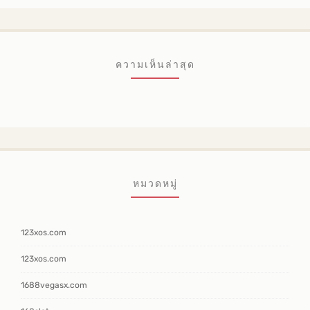
ความเห็นล่าสุด
หมวดหมู่
123xos.com
123xos.com
1688vegasx.com