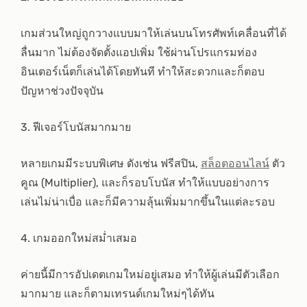
เกมส่วนใหญ่ถูกวางแบบมาให้เล่นบนโทรศัพท์เคลื่อนที่ได้
ลื่นมาก ไม่ต้องจัดตั้งแอปเพิ่ม ใช้ผ่านโปรแกรมท่อง
อินเตอร์เน็ตก็เล่นได้โดยทันที ทำให้สะดวกและก็ตอบ
ปัญหาช่วงปัจจุบัน
3. ฟีเจอร์โบนัสมากมาย
หลายเกมมีระบบพิเศษ ดังเช่น ฟรีสปิน,
สล็อตออนไลน์
ตัว
คูณ (Multiplier), และก็รอบโบนัส ทำให้แบบอย่างการ
เล่นไม่น่าเบื่อ และก็มีความลุ้นเพิ่มมากขึ้นในแต่ละรอบ
4. เกมออกใหม่สม่ำเสมอ
ค่ายนี้มีการอัปเดตเกมใหม่อยู่เสมอ ทำให้ผู้เล่นมีตัวเลือก
มากมาย และก็ตามเทรนด์เกมใหม่ๆได้ทัน