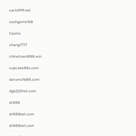
carlo999.net
cashgame168
Casino
chang7777
chinatown888.win
cupcake88x.com
daruma1688.com
dgb222hot.com
dr888
dr888bet.com
dr888bet.com