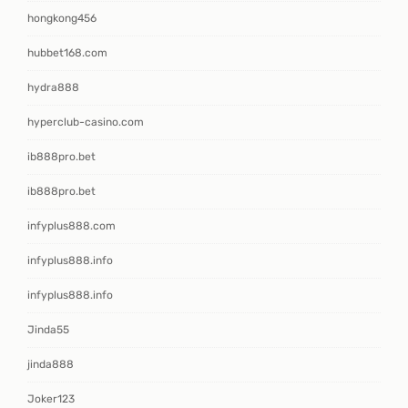
hongkong456
hubbet168.com
hydra888
hyperclub-casino.com
ib888pro.bet
ib888pro.bet
infyplus888.com
infyplus888.info
infyplus888.info
Jinda55
jinda888
Joker123