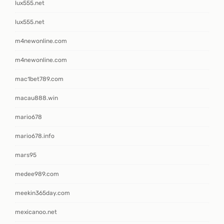
lux555.net
lux555.net
m4newonline.com
m4newonline.com
mac1bet789.com
macau888.win
mario678
mario678.info
mars95
medee989.com
meekin365day.com
mexicanoo.net