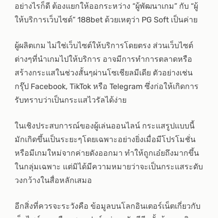
อย่างไรก็ดี ต้องแยกให้ออกระหว่าง “ผู้พัฒนาเกม” กับ “ผู้
ให้บริการเว็บไซต์” 188bet ด้วยเหตุว่า PG Soft เป็นค่าย
ผู้ผลิตเกม ไม่ใช่เว็บไซต์ให้บริการโดยตรง ส่วนเว็บไซต์
ต่างๆที่นำเกมไปให้บริการ อาจมีการทำการตลาดหรือ
สร้างกระแสในช่วงสั้นๆผ่านโซเชียลมีเดีย ตัวอย่างเช่น
กรุ๊ป Facebook, TikTok หรือ Telegram ซึ่งก่อให้เกิดการ
รับทราบว่าเป็นกระแสไวรัลได้ง่าย
ในเชิงประสบการณ์ของผู้เล่นออนไลน์ กระแสรูปแบบนี้
มักเกิดขึ้นเป็นระยะๆโดยเฉพาะอย่างยิ่งเมื่อมีโปรโมชั่น
หรือมีเกมใหม่จากค่ายดังออกมา ทำให้ถูกเอ๋ยถึงมากขึ้น
ในกลุ่มเฉพาะ แต่มิได้มีความหมายว่าจะเป็นกระแสระดับ
วงกว้างในสื่อหลักเสมอ
อีกสิ่งที่ควรจะระวังคือ ข้อมูลบนโลกอินเตอร์เน็ตเกี่ยวกับ