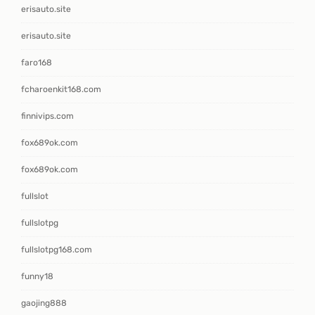
erisauto.site
erisauto.site
faro168
fcharoenkit168.com
finnivips.com
fox689ok.com
fox689ok.com
fullslot
fullslotpg
fullslotpg168.com
funny18
gaojing888