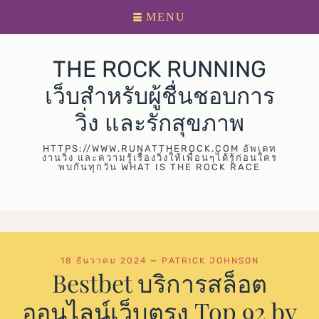
Primary
Skip
MENU
menu
to
content
THE ROCK RUNNING
เว็บสำหรับผู้ชื่นชอบการ
วิ่ง และรักสุขภาพ
HTTPS://WWW.RUNATTHEROCK.COM อัพเดท
งานวิ่ง และความรู้เรื่องวิ่งให้เพื่อนๆได้รู้ก่อนใคร
พบกันทุกวัน WHAT IS THE ROCK RACE
18 ธันวาคม 2024
—
PATRICK JOHNSON
Bestbet บริการสล็อต
ออนไลน์เว็บตรง Top 92 by