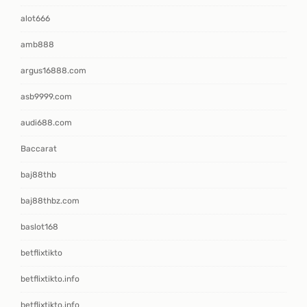
alot666
amb888
argus16888.com
asb9999.com
audi688.com
Baccarat
baj88thb
baj88thbz.com
baslot168
betflixtikto
betflixtikto.info
betflixtikto.info