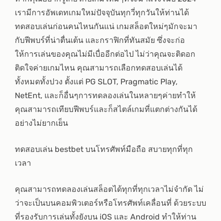
เรามีการอัพเดทเกมใหม่ปัจจุบันทุกวี่ทุกวันให้ท่านได้
ทดสอบเล่นก่อนคนไหนกันแน่ เกมสล็อตใหม่ๆมักจะมา
กับฟีพบร์ที่น่าตื่นเต้น และกราฟิกที่ทันสมัย ซึ่งจะก่อ
ให้การเล่นของคุณไม่มีเบื่ออีกต่อไป ไม่ว่าคุณจะติดอก
ติดใจค่ายเกมไหน คุณสามารถเลือกทดสอบเล่นได้
ทั้งหมดทั้งปวง ตั้งแต่ PG SLOT, Pragmatic Play,
NetEnt, และก็อื่นๆการทดลองเล่นในหลายๆค่ายทำให้
คุณสามารถเทียบฟีพบร์และก็สไตล์เกมที่แตกต่างกันได้
อย่างไม่ยากเย็น
ทดสอบเล่น bestbet บนโทรศัพท์มือถือ สบายทุกที่ทุก
เวลา
คุณสามารถทดลองเล่นสล็อตได้ทุกที่ทุกเวลาไม่จำกัด ไม่
ว่าจะเป็นบนคอมพิวเตอร์หรือโทรศัพท์เคลื่อนที่ ด้วยระบบ
ที่รองรับการเล่นทั้งยังบน iOS และ Android ทำให้ท่าน