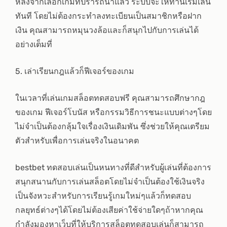
หลังจากเลือกเกมที่ปรารถนาแล้ว ระบบจะให้ท่านเริ่มเล่น
ทันที โดยไม่ต้องกระทำลงทะเบียนเป็นสมาชิกหรือฝาก
เงิน คุณสามารถหมุนวงล้อและก็สนุกไปกับการเล่นได้
อย่างเต็มที่
5. เล่าเรียนกฎแล้วก็ฟีเจอร์ของเกม
ในเวลาที่เล่นเกมสล็อตทดสอบฟรี คุณสามารถศึกษากฎ
ของเกม ฟีเจอร์โบนัส หรือกรรมวิธีการชนะแบบต่างๆโดย
ไม่จำเป็นต้องกลุ้มใจเรื่องเงินเดิมพัน ซึ่งช่วยให้คุณเตรียม
ตัวสำหรับเพื่อการเล่นจริงในอนาคต
bestbet ทดสอบเล่นเป็นหนทางที่ดีสำหรับผู้เล่นที่ต้องการ
สนุกสนานกับการเล่นสล็อตโดยไม่จำเป็นต้องใช้เงินจริง
เป็นจังหวะสำหรับการเรียนรู้เกมใหม่ๆแล้วก็ทดสอบ
กลยุทธ์ต่างๆได้โดยไม่ต้องเสียค่าใช้จ่ายใดๆถ้าหากคุณ
กำลังมองหาเว็บที่ให้บริการสล็อตทดสอบเล่นก็สามารถ