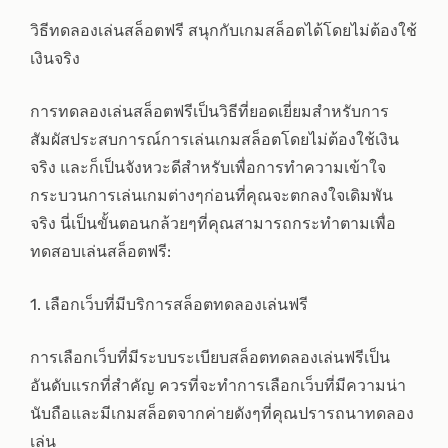
วิธีทดลองเล่นสล็อตฟรี สนุกกับเกมสล็อตได้โดยไม่ต้องใช้
เงินจริง
การทดลองเล่นสล็อตฟรีเป็นวิธีที่ยอดเยี่ยมสำหรับการ
สัมผัสประสบการณ์การเล่นเกมสล็อตโดยไม่ต้องใช้เงิน
จริง และก็เป็นจังหวะดีสำหรับเพื่อการทำความเข้าใจ
กระบวนการเล่นเกมต่างๆก่อนที่คุณจะตกลงใจเดิมพัน
จริง นี่เป็นขั้นตอนกล้วยๆที่คุณสามารถกระทำตามเพื่อ
ทดสอบเล่นสล็อตฟรี:
1. เลือกเว็บที่มีบริการสล็อตทดลองเล่นฟรี
การเลือกเว็บที่มีระบบระเบียบสล็อตทดลองเล่นฟรีเป็น
อันดับแรกที่สำคัญ ควรที่จะทำการเลือกเว็บที่มีความน่า
นับถือและมีเกมสล็อตจากค่ายดังๆที่คุณปรารถนาทดลอง
เล่น