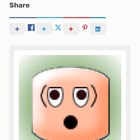
Share