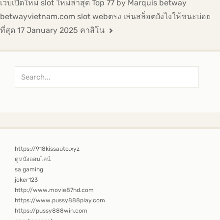
เว็บเปิดใหม่ slot ใหม่ล่าสุด Top 77 by Marquis betway
betwayvietnam.com slot webตรง เล่นสล็อตยังไงให้ชนะบ่อย
ที่สุด 17 January 2025 คาสิโน
Search
for:
https://918kissauto.xyz
ดูหนังออนไลน์
sa gaming
joker123
http://www.movie87hd.com
https://www.pussy888play.com
https://pussy888win.com