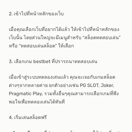
2. เข้าไปที่หน้าหลักของเว็บ
เมื่อคุณเลือกเว็บที่อยากได้แล้ว ให้เข้าไปที่หน้าหลักของ
เว็บนั้น โดยส่วนใหญ่จะมีเมนูสำหรับ “สล็อตทดสอบเล่น”
หรือ “ทดสอบเล่นสล็อต” ให้เลือก
3. เลือกเกม bestbet ที่ปรารถนาทดสอบเล่น
เมื่อเข้าสู่ระบบทดลองเล่นแล้ว คุณจะเจอกับเกมสล็อต
ต่างๆจากหลายค่าย ยกตัวอย่างเช่น PG SLOT, Joker,
Pragmatic Play, รวมทั้งอื่นๆคุณสามารถเลือกเกมที่พึง
พอใจเพื่อทดลองเล่นได้ทันที
4. เริ่มเล่นสล็อตฟรี