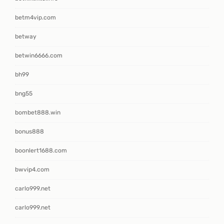
betm4vip.com
betway
betwin6666.com
bh99
bng55
bombet888.win
bonus888
boonlert1688.com
bwvip4.com
carlo999.net
carlo999.net