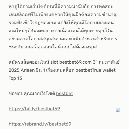
หาดูได้ตามเว็บไซต์ตรงที่มีความน่านับถือ การทดสอบ
เล่นสล็อตฟรีไม่เพียงแค่ช่วยให้คุณฝึกซ้อมความชำนาญ
รวมทั้งเข้าใจกฎของเกม แต่ยังให้คุณมีโอกาสลองเล่น
เกมใหม่ๆที่อัพเดทอย่างต่อเนื่อง เล่นได้ทุกค่ายทุกวี่วัน
อย่าคลาดโอกาสสนุกสนานและก็เพิ่มจังหวะสำหรับการ
ชนะกับ เกมสล็อตออนไลน์ แบบไม่ต้องลงทุน!
สมัครสล็อตออนไลน์ slot bestbet69.com 31 กุมภาพันธ์
2025 Arleen ยืน 1 เรื่องเกมสล็อต bestbetTrue wallet
Top 13
ขอขอบคุณมากเว็ปไซต์
bestbet
https://bit.ly/bestbet69
https://rebrand.ly/bestbet69