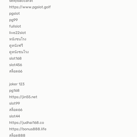
sexybaccarat
https://www.pgslot.golf
pgslot
pg99
fullslot
live22slot
หนังชนโรง
ดูหนังฟรี
ดูหนังชนโรง
slot168
slot456
สล็อต66
joker 123
pg168
https://jin55.net
slot99
สล็อต66
slot44
https://judhai168.co
https://bonus888.life
สล็อต888