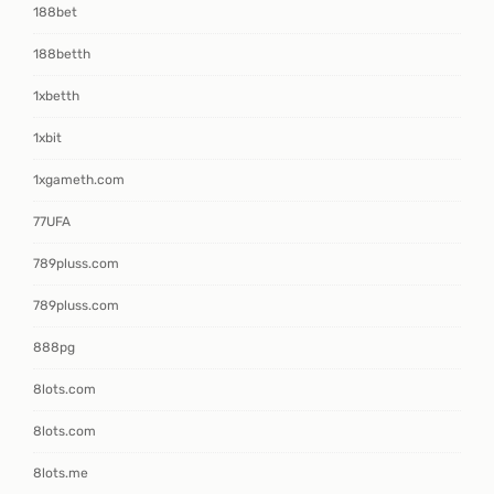
188bet
188betth
1xbetth
1xbit
1xgameth.com
77UFA
789pluss.com
789pluss.com
888pg
8lots.com
8lots.com
8lots.me