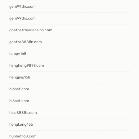
gem99ths.com
gem99ths.com
goatbetroyalcasino.com
goatza888fin.com
happy168
hengheng9899.com
hengjing168
hi6bet.com
hi6bet.com
hiso8888s.com
hongkong456
hubbet168.com