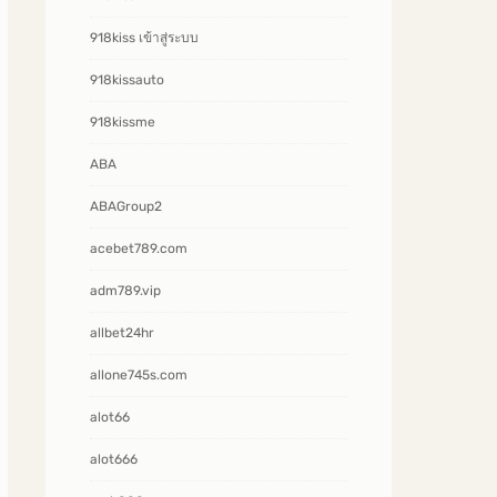
918kiss เข้าสู่ระบบ
918kissauto
918kissme
ABA
ABAGroup2
acebet789.com
adm789.vip
allbet24hr
allone745s.com
alot66
alot666