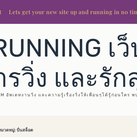
t
Lets get your new site up and running in no ti
NNING เว็บส
รวิ่ง และรัก
ดทงานวิ่ง และความรู้เรื่องวิ่งให้เพื่อนๆได้รู้ก่อนใคร
หมวดหมู่:
ปั่นสล็อต