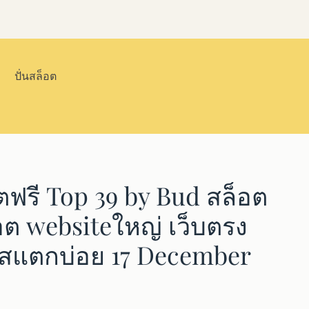
ปั่นสล็อต
ิตฟรี Top 39 by Bud สล็อต
อต websiteใหญ่ เว็บตรง
บนัสแตกบ่อย 17 December