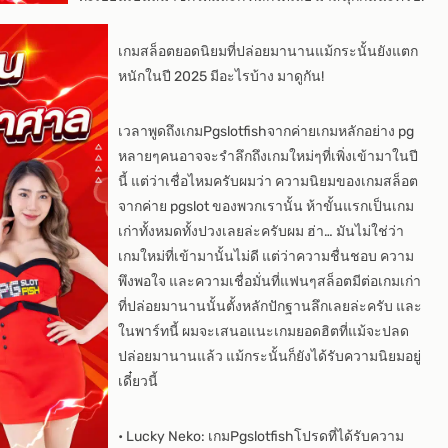
เกมสล็อตยอดนิยมที่ปล่อยมานานแม้กระนั้นยังแตก
หนักในปี 2025 มีอะไรบ้าง มาดูกัน!
เวลาพูดถึงเกมPgslotfishจากค่ายเกมหลักอย่าง pg
หลายๆคนอาจจะรำลึกถึงเกมใหม่ๆที่เพิ่งเข้ามาในปี
นี้ แต่ว่าเชื่อไหมครับผมว่า ความนิยมของเกมสล็อต
จากค่าย pgslot ของพวกเรานั้น ห้าขั้นแรกเป็นเกม
เก่าทั้งหมดทั้งปวงเลยล่ะครับผม ฮ่า… มันไม่ใช่ว่า
เกมใหม่ที่เข้ามานั้นไม่ดี แต่ว่าความชื่นชอบ ความ
พึงพอใจ และความเชื่อมั่นที่แฟนๆสล็อตมีต่อเกมเก่า
ที่ปล่อยมานานนั้นตั้งหลักปักฐานลึกเลยล่ะครับ และ
ในพาร์ทนี้ ผมจะเสนอแนะเกมยอดฮิตที่แม้จะปลด
ปล่อยมานานแล้ว แม้กระนั้นก็ยังได้รับความนิยมอยู่
เดี๋ยวนี้
• Lucky Neko: เกมPgslotfishโปรดที่ได้รับความ