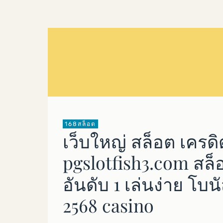
168สล็อต
เว็บใหญ่ สล็อต เครด
pgslotfish3.com สล็
อันดับ 1 เล่นง่าย โ
2568 casino