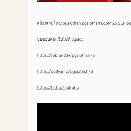
สล็อตเว็บใหญ่ pgslotfish pgslotfish1.com 25 SEP 68
ขอขอบคุณเว็ปไซต์
pgslot
https://rebrand.ly/pgslotfish-3
https://cutly.info/pgslotfish-3
https://bitt.to/bp8phc