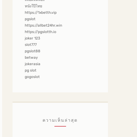
หนังโป๊ไทย
https://1xbetth.vip
pgslot
https://allbet24hr.win
https://pgslotth.io
joker 123
slot777
pgslot88
betway
jokerasia
pg slot
gogoslot
ความเห็นล่าสุด