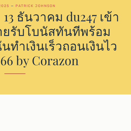
 2025
—
PATRICK JOHNSON
บ 13 ธันวาคม du247 เข้า
่ายรับโบนัสทันทีพร้อม
ันทำเงินเร็วถอนเงินไว
66 by Corazon