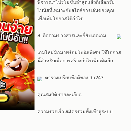
พิจารณาโปรโมชั่นล่าสุดแล้วก็เลือกรับ
โบนัสที่เหมาะกับสไตล์การเล่นของคุณ
เพื่อเพิ่มโอกาสได้กำไร
3. ติดตามข่าวสารและก็อัปเดตเกม
เกมใหม่มักมาพร้อมโบนัสพิเศษ ใช้โอกาส
นี้สำหรับเพื่อการสร้างกำไรเพิ่มเติมอีก
ตารางเปรียบข้อดีของ du247
คุณสมบัติ รายละเอียด
ความรวดเร็ว สมัครรวมทั้งเข้าสู่ระบบ