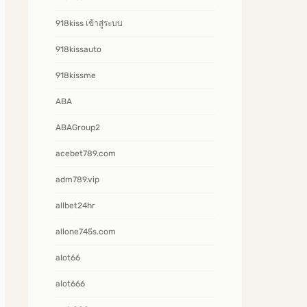
918kiss เข้าสู่ระบบ
918kissauto
918kissme
ABA
ABAGroup2
acebet789.com
adm789.vip
allbet24hr
allone745s.com
alot66
alot666