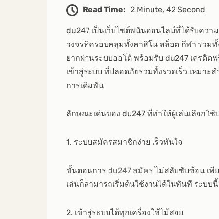
Read Time:
2 Minute, 42 Second
du247 เป็นเว็บไซต์พนันออนไลน์ที่ได้รับควา
วงจรที่ครอบคลุมทั้งคาสิโน สล็อต กีฬา รวมท
ยากผ่านระบบออโต้ พร้อมรับ du247 เครดิตฟรี 
เข้าสู่ระบบ ที่ปลอดภัยรวมทั้งรวดเร็ว เหมา
การเดิมพัน
ลักษณะเด่นของ du247 ที่ทำให้ผู้เล่นเลือกใช้
1. ระบบสมัครสมาชิกง่าย เร็วทันใจ
ขั้นตอนการ
du247 สมัคร
ไม่สลับซับซ้อน เพีย
เล่นก็สามารถเริ่มต้นใช้งานได้ในทันที ระบบน
2. เข้าสู่ระบบได้ทุกเครื่องใช้ไม้สอย