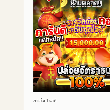
ภายใน 1 นาที