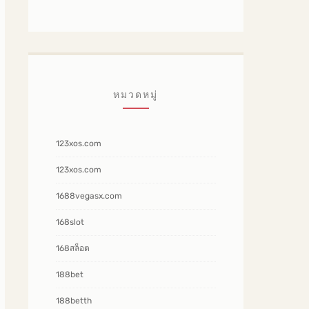
หมวดหมู่
123xos.com
123xos.com
1688vegasx.com
168slot
168สล็อต
188bet
188betth