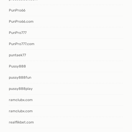
PunPro66
PunPro66.com
PunPro777
PunPro777.com
puntaek77
Pussy888
pussy888fun
pussy888play
ramclubx.com
ramclubx.com
realflikbet.com