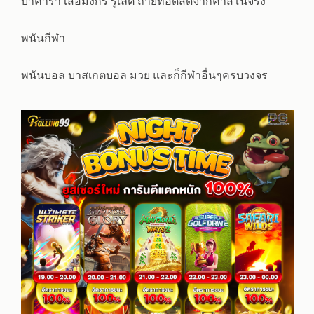
บาคาร่า เสือมังกร รูเล็ต ถ่ายทอดสดจากคาสิโนจริง
พนันกีฬา
พนันบอล บาสเกตบอล มวย และก็กีฬาอื่นๆครบวงจร