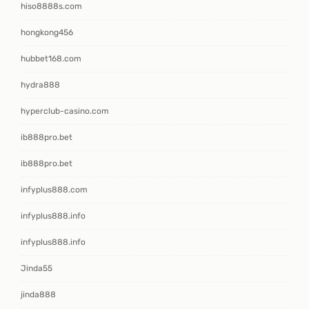
hiso8888s.com
hongkong456
hubbet168.com
hydra888
hyperclub-casino.com
ib888pro.bet
ib888pro.bet
infyplus888.com
infyplus888.info
infyplus888.info
Jinda55
jinda888