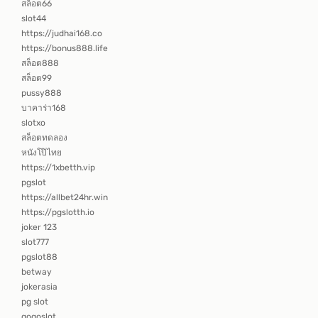
สล็อต66
slot44
https://judhai168.co
https://bonus888.life
สล็อต888
สล็อต99
pussy888
บาคาร่า168
slotxo
สล็อตทดลอง
หนังโป๊ไทย
https://1xbetth.vip
pgslot
https://allbet24hr.win
https://pgslotth.io
joker 123
slot777
pgslot88
betway
jokerasia
pg slot
gogoslot