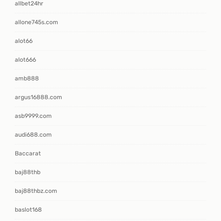
allbet24hr
allone745s.com
alot66
alot666
amb888
argus16888.com
asb9999.com
audi688.com
Baccarat
baj88thb
baj88thbz.com
baslot168