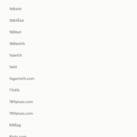
168slot
168สล็อต
188bet
188betth
1xbetth
1xbit
1xgameth.com
77UFA
789pluss.com
789pluss.com
888pg
8lots.com