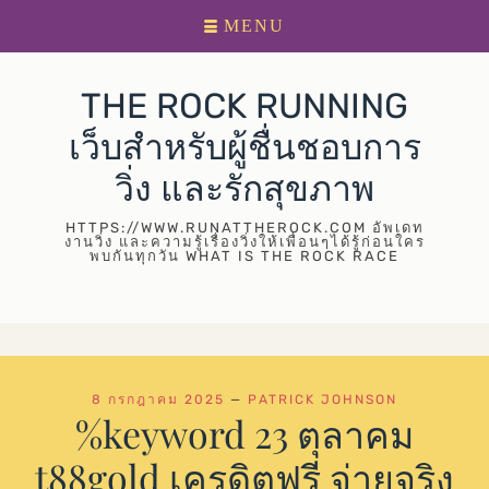
Primary
Skip
MENU
menu
to
content
THE ROCK RUNNING
เว็บสำหรับผู้ชื่นชอบการ
วิ่ง และรักสุขภาพ
HTTPS://WWW.RUNATTHEROCK.COM อัพเดท
งานวิ่ง และความรู้เรื่องวิ่งให้เพื่อนๆได้รู้ก่อนใคร
พบกันทุกวัน WHAT IS THE ROCK RACE
8 กรกฎาคม 2025
—
PATRICK JOHNSON
%keyword 23 ตุลาคม
t88gold เครดิตฟรี จ่ายจริง