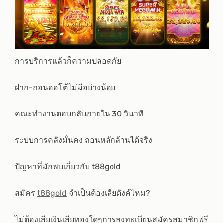
การบริการแล้วก็ความปลอดภัย
ฝาก-ถอนออโต้ไม่มีอย่างน้อย
คณะทำงานตอบกลับภายใน 30 วินาที
ระบบการคลังมั่นคง ถอนหลักล้านได้จริง
ปัญหาที่มักพบเกี่ยวกับ t88gold
สมัคร
t88gold
จำเป็นต้องเสียตังค์ไหม?
ไม่ต้องเสียเงินเสียทองใดๆการลงทะเบียนสมัครสมาชิกฟรี