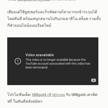
เพียงแต่ใช้ยูสเซอร์และก็รหัสผ่านก็สามารถเข้าระบบได้
โดยทันที พร้อมสนุกสนานไปกับเกมคาสิโน สล็อต รวมทั้ง
กีฬาออนไลน์แบบเรียลไทม์
โปรโมชั่นเด็ด:
t88gold เข้าสู่ระบบ
รับ t88gold เครดิต
ฟรี ในทันทีหลังสมัคร