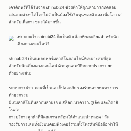
เครดิตฟรีที่ได้รับจาก shinobi24 ช่วยทำให้คุณสามารถทดสอบ
เล่นเกมต่างๆได้โดยไม่จำเป็นต้องใช้เงินทุนของตัวเอง เพิ่มโอกาส
สำหรับเพื่อการชนะได้มากขึ้น
เพราะอะไร shinobi24 ถึงเป็นตัวเลือกที่ยอดเยี่ยมสำหรับนัก
เสี่ยงดวงออนไลน์?
shinobi24 เป็นแพลตฟอร์มคาสิโนออนไลน์ที่เหมาะสมที่สุด
สำหรับนักเสี่ยงดวงออนไลน์ ด้วยคุณสมบัติหลายประการ ยก
ตัวอย่างเช่น:
ระบบการฝาก-ถอนที่เร็วและก็ปลอดภัย รองรับหลายหนทางการ
ทำธุรกรรม
มีเกมคาสิโนที่หลากหลาย เช่น สล็อต, บาคาร่า, รูเล็ต และก็คาสิ
โนสด
การบริการลูกค้าที่มีคุณภาพ พร้อมให้คำแนะนำตลอด 1 วัน
รองรับการเล่นทั้งยังบนคอมพิวเตอร์รวมทั้งโทรศัพท์มือถือ ทำให้