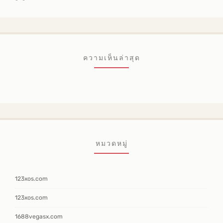
ความเห็นล่าสุด
หมวดหมู่
123xos.com
123xos.com
1688vegasx.com