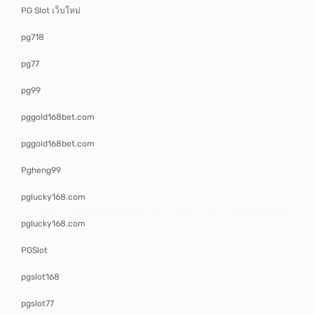
PG Slot เว็บใหม่
pg718
pg77
pg99
pggold168bet.com
pggold168bet.com
Pgheng99
pglucky168.com
pglucky168.com
PGSlot
pgslot168
pgslot77