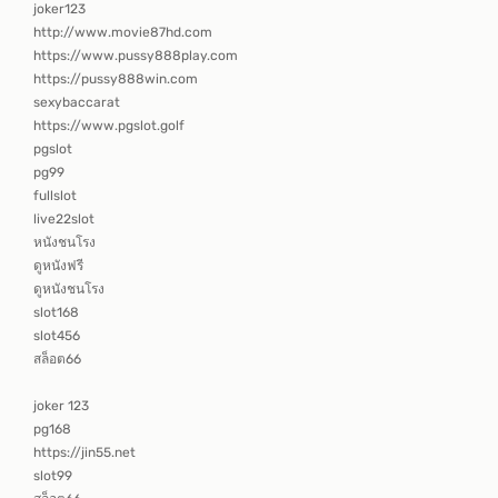
joker123
http://www.movie87hd.com
https://www.pussy888play.com
https://pussy888win.com
sexybaccarat
https://www.pgslot.golf
pgslot
pg99
fullslot
live22slot
หนังชนโรง
ดูหนังฟรี
ดูหนังชนโรง
slot168
slot456
สล็อต66
joker 123
pg168
https://jin55.net
slot99