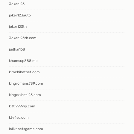
Joker123
joker123auto
joker123th
Joker123th.com
judhai168
khumsup888.me
kimchibetbet.com
kingromans789.com
kingxxxbet123.com
kitti999vip.com
ktv4sd.com
lalikabetsgame.com