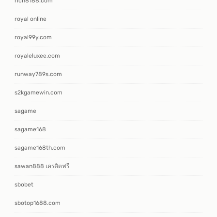
rich8188.com
royal online
royal99y.com
royaleluxee.com
runway789s.com
s2kgamewin.com
sagame
sagame168
sagame168th.com
sawan888 เครดิตฟรี
sbobet
sbotop1688.com