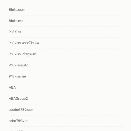
8lots.com
8lots.me
918Kiss
918kiss ดาวน์โหลด
918kiss เข้าสู่ระบบ
918kissauto
918kissme
ABA
ABAGroup2
acebet789.com
adm789.vip