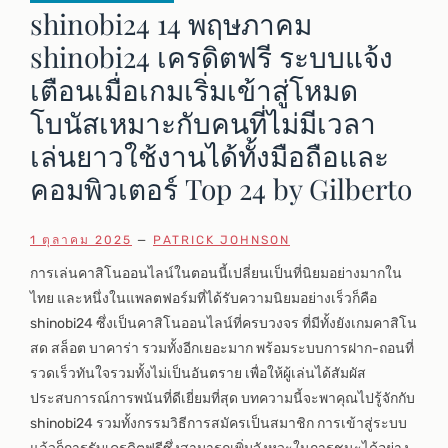
shinobi24 14 พฤษภาคม
shinobi24 เครดิตฟรี ระบบแจ้ง
เตือนเมื่อเกมเริ่มเข้าสู่โหมด
โบนัสเหมาะกับคนที่ไม่มีเวลา
เล่นยาวใช้งานได้ทั้งมือถือและ
คอมพิวเตอร์ Top 24 by Gilberto
1 ตุลาคม 2025
—
PATRICK JOHNSON
การเล่นคาสิโนออนไลน์ในตอนนี้เปลี่ยนเป็นที่นิยมอย่างมากใน
ไทย และหนึ่งในแพลตฟอร์มที่ได้รับความนิยมอย่างเร็วก็คือ
shinobi24 ซึ่งเป็นคาสิโนออนไลน์ที่ครบวงจร ที่มีทั้งยังเกมคาสิโน
สด สล็อต บาคาร่า รวมทั้งอีกเยอะมาก พร้อมระบบการฝาก-ถอนที่
รวดเร็วทันใจรวมทั้งไม่เป็นอันตราย เพื่อให้ผู้เล่นได้สัมผัส
ประสบการณ์การพนันที่ดีเยี่ยมที่สุด บทความนี้จะพาคุณไปรู้จักกับ
shinobi24 รวมทั้งกรรมวิธีการสมัครเป็นสมาชิก การเข้าสู่ระบบ