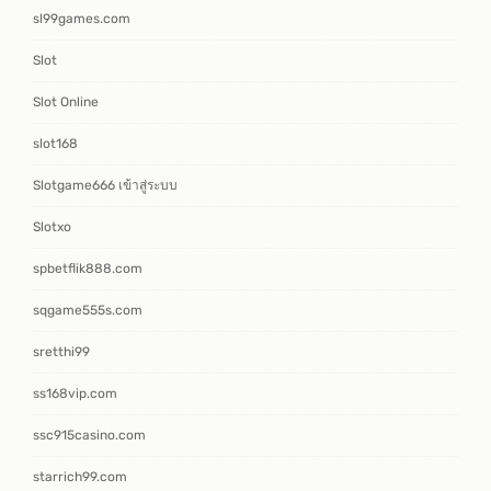
sl99games.com
Slot
Slot Online
slot168
Slotgame666 เข้าสู่ระบบ
Slotxo
spbetflik888.com
sqgame555s.com
sretthi99
ss168vip.com
ssc915casino.com
starrich99.com