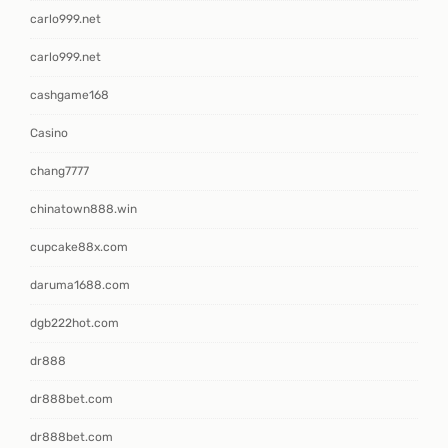
carlo999.net
carlo999.net
cashgame168
Casino
chang7777
chinatown888.win
cupcake88x.com
daruma1688.com
dgb222hot.com
dr888
dr888bet.com
dr888bet.com